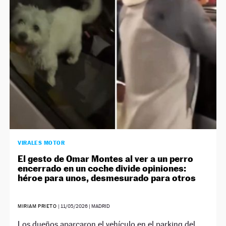
NEWSLETTER
SÍGUENOS
VIRALES MOTOR
El gesto de Omar Montes al ver a un perro
encerrado en un coche divide opiniones:
héroe para unos, desmesurado para otros
MIRIAM PRIETO
|
11/05/2026
| MADRID
Los dueños aparcaron el vehículo en el parking del