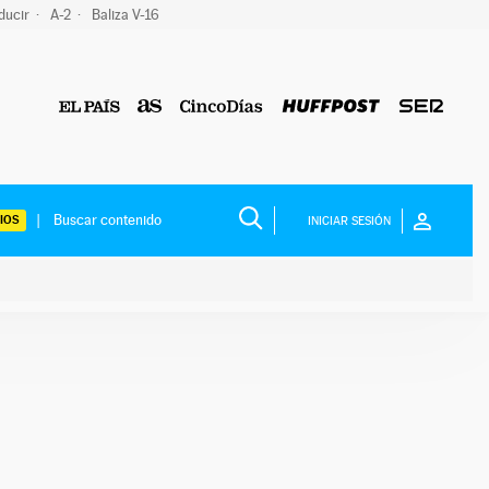
ducir
A-2
Baliza V-16
IOS
INICIAR SESIÓN
ium