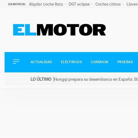
Alquilar coche Ibiza
DGT eclipse
Coches chinos
Llaves
ES NOTICIA:
ACTUALIDAD
ELÉCTRICOS
CONDUCIR
ACTUALIDAD
ELÉCTRICOS
CONDUCIR
PRUEBAS
PRUEBAS
Saltar
VIRALES
LO ÚLTIMO
Hongqi prepara su desembarco en España: SU
al
PODCAST
LO ÚLTIMO
Hongqi prepara su desembarco en España: SUV eléc
contenido
MOTOS
TECNOLOGÍA
SUPERCOCHES
MOTORTV
PREMIOS
SERVICIOS