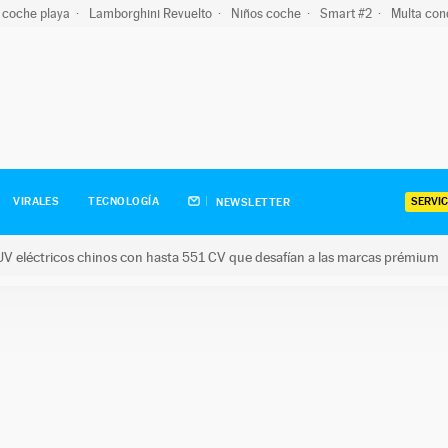
 coche playa
Lamborghini Revuelto
Niños coche
Smart #2
Multa con
SERVIC
VIRALES
TECNOLOGÍA
NEWSLETTER
V eléctricos chinos con hasta 551 CV que desafían a las marcas prémium
tricos chinos con hasta 551 CV que desafían a las marcas prém