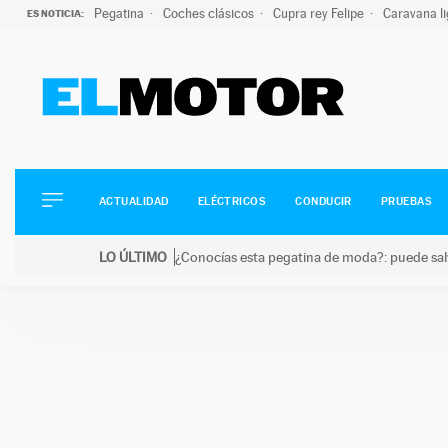
Pegatina
Coches clásicos
Cupra rey Felipe
Caravana l
ES NOTICIA:
ACTUALIDAD
ELÉCTRICOS
CONDUCIR
ACTUALIDAD
ELÉCTRICOS
CONDUCIR
PRUEBAS
PRUEBAS
Saltar
VIRALES
LO ÚLTIMO
¿Conocías esta pegatina de moda?: puede salv
al
PODCAST
LO ÚLTIMO
¿Conocías esta pegatina de moda?: puede salvar tu
contenido
MOTOS
TECNOLOGÍA
SUPERCOCHES
MOTORTV
PREMIOS
SERVICIOS