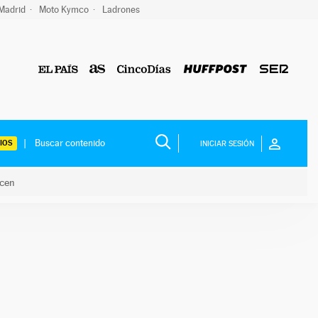
 Madrid
Moto Kymco
Ladrones
IOS
INICIAR SESIÓN
acen
lo hacen