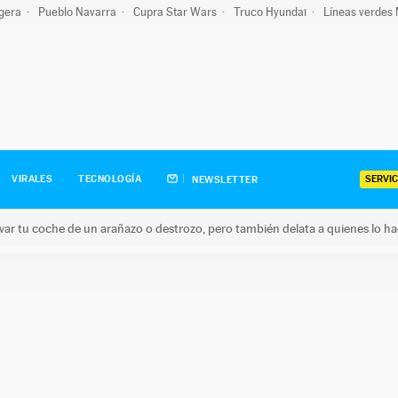
igera
Pueblo Navarra
Cupra Star Wars
Truco Hyundai
Líneas verdes
SERVIC
VIRALES
TECNOLOGÍA
NEWSLETTER
ar tu coche de un arañazo o destrozo, pero también delata a quienes lo h
 coche de un arañazo o destrozo, pero también delata a quienes 