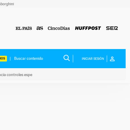
borghini
IOS
INICIAR SESIÓN
ncia controles espe
 y anuncia controles espe