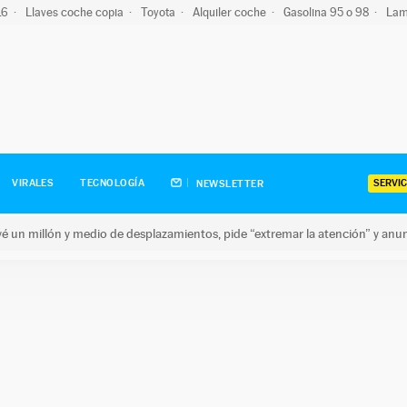
-16
Llaves coche copia
Toyota
Alquiler coche
Gasolina 95 o 98
Lam
SERVIC
VIRALES
TECNOLOGÍA
NEWSLETTER
revé un millón y medio de desplazamientos, pide “extremar la atención” y anu
n millón y medio de desplazamientos, pide “extremar la atención”