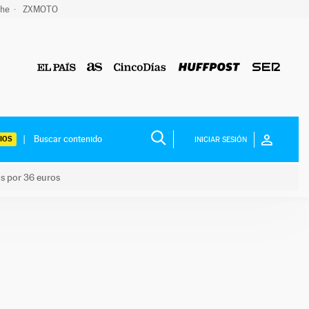
che
ZXMOTO
IOS
INICIAR SESIÓN
os por 36 euros
los niños por 36 euros