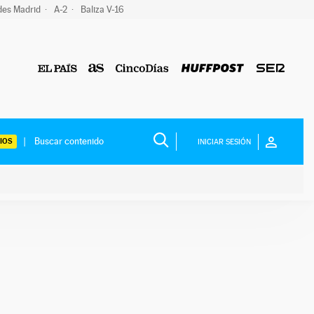
des Madrid
A-2
Baliza V-16
IOS
INICIAR SESIÓN