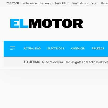
Volkswagen Touareg
Ruta 66
Caminata sorpresa
Gafa
ES NOTICIA:
ACTUALIDAD
ELÉCTRICOS
CONDUCIR
ACTUALIDAD
ELÉCTRICOS
CONDUCIR
PRUEBAS
PRUEBAS
Saltar
VIRALES
LO ÚLTIMO
Ni se te ocurra usar las gafas del eclipse al v
al
PODCAST
LO ÚLTIMO
Ni se te ocurra usar las gafas del eclipse al volant
contenido
MOTOS
TECNOLOGÍA
SUPERCOCHES
MOTORTV
PREMIOS
SERVICIOS