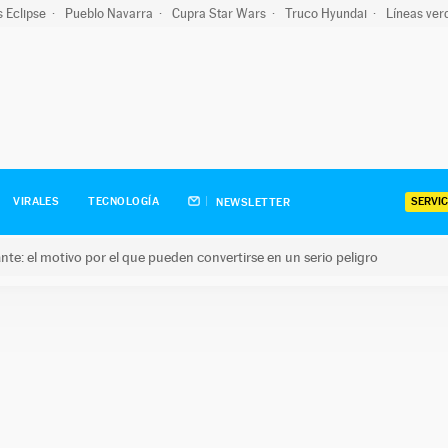
s Eclipse
Pueblo Navarra
Cupra Star Wars
Truco Hyundai
Líneas ver
SERVIC
VIRALES
TECNOLOGÍA
NEWSLETTER
olante: el motivo por el que pueden convertirse en un serio peligro
e: el motivo por el que pueden convertirse en un serio peligro