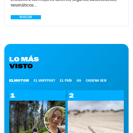
neumáticos…
BUSCAR
LO MÁS
VISTO
ELMOTOR
EL HUFFPOST
EL PAÍS
AS
CADENA SER
1
2