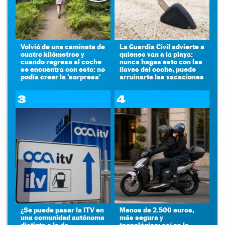
Volvió de una caminata de
La Guardia Civil advierte a
cuatro kilómetros y
quienes van a la playa:
cuando regresa al coche
nunca hagas esto con las
se encuentra con esto: no
llaves del coche, puede
podía creer la 'sorpresa'
arruinarte las vacaciones
3
4
¿Se puede pasar la ITV en
Menos de 2.500 euros,
una comunidad autónoma
más segura y
distinta a la de
tecnológica: así es la