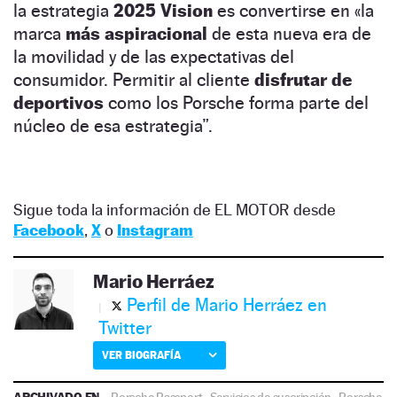
la estrategia
2025 Vision
es convertirse en «la
marca
más aspiracional
de esta nueva era de
la movilidad y de las expectativas del
consumidor. Permitir al cliente
disfrutar de
deportivos
como los Porsche forma parte del
núcleo de esa estrategia”.
Sigue toda la información de EL MOTOR desde
Facebook
,
X
o
Instagram
Mario Herráez
Perfil de Mario Herráez en
Twitter
VER BIOGRAFÍA
ARCHIVADO EN
Porsche Passport
·
Servicios de suscripción
·
Porsche