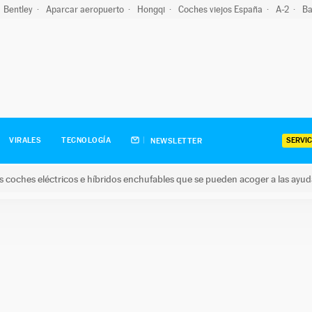
Bentley
Aparcar aeropuerto
Hongqi
Coches viejos España
A-2
Ba
SERVIC
VIRALES
TECNOLOGÍA
NEWSLETTER
s coches eléctricos e híbridos enchufables que se pueden acoger a las ayu
hes eléctricos e híbridos enchufables que se pueden acoger a la