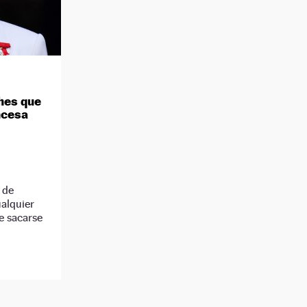
hes que
ncesa
 de
alquier
e sacarse