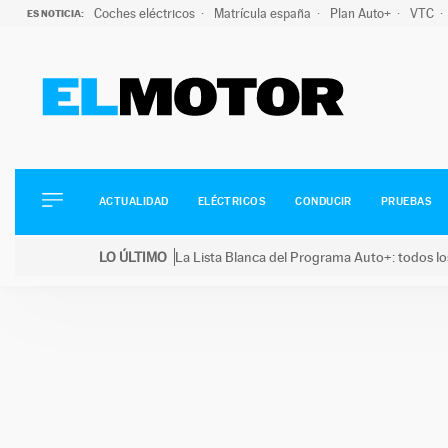
Coches eléctricos
Matrícula españa
Plan Auto+
VTC
ES NOTICIA:
ACTUALIDAD
ELÉCTRICOS
CONDUCIR
ACTUALIDAD
ELÉCTRICOS
CONDUCIR
PRUEBAS
PRUEBAS
Saltar
VIRALES
LO ÚLTIMO
La Lista Blanca del Programa Auto+: todos lo
al
PODCAST
LO ÚLTIMO
La Lista Blanca del Programa Auto+: todos los coc
contenido
MOTOS
TECNOLOGÍA
SUPERCOCHES
MOTORTV
PREMIOS
SERVICIOS