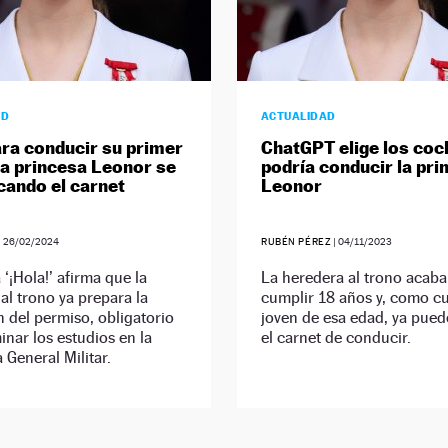
AD
ACTUALIDAD
ara conducir su primer
ChatGPT elige los coc
la princesa Leonor se
podría conducir la pri
cando el carnet
Leonor
|
26/02/2024
RUBÉN PÉREZ
|
04/11/2023
 ‘¡Hola!’ afirma que la
La heredera al trono acaba
al trono ya prepara la
cumplir 18 años y, como cu
 del permiso, obligatorio
joven de esa edad, ya pued
inar los estudios en la
el carnet de conducir.
General Militar.