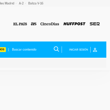
des Madrid
A-2
Baliza V-16
IOS
INICIAR SESIÓN