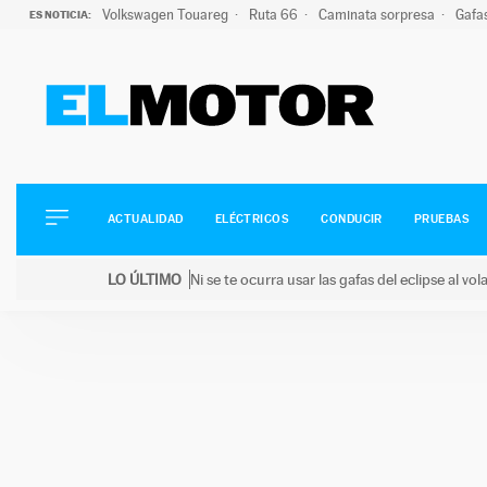
Volkswagen Touareg
Ruta 66
Caminata sorpresa
Gafa
ES NOTICIA:
ACTUALIDAD
ELÉCTRICOS
CONDUCIR
ACTUALIDAD
ELÉCTRICOS
CONDUCIR
PRUEBAS
PRUEBAS
Saltar
VIRALES
LO ÚLTIMO
Ni se te ocurra usar las gafas del eclipse al v
al
PODCAST
LO ÚLTIMO
Ni se te ocurra usar las gafas del eclipse al volant
contenido
MOTOS
TECNOLOGÍA
SUPERCOCHES
MOTORTV
PREMIOS
SERVICIOS