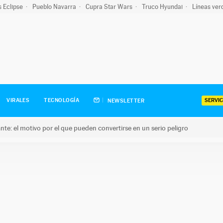
s Eclipse
Pueblo Navarra
Cupra Star Wars
Truco Hyundai
Líneas ver
SERVIC
VIRALES
TECNOLOGÍA
NEWSLETTER
olante: el motivo por el que pueden convertirse en un serio peligro
e: el motivo por el que pueden convertirse en un serio peligro