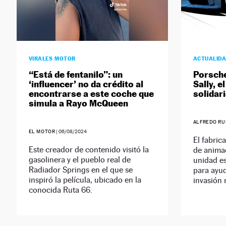
VIRALES MOTOR
ACTUALID
“Está de fentanilo”: un
Porsche
‘influencer’ no da crédito al
Sally, e
encontrarse a este coche que
solidar
simula a Rayo McQueen
ALFREDO RU
EL MOTOR
|
06/08/2024
El fabric
Este creador de contenido visitó la
de animac
gasolinera y el pueblo real de
unidad es
Radiador Springs en el que se
para ayud
inspiró la película, ubicado en la
invasión 
conocida Ruta 66.