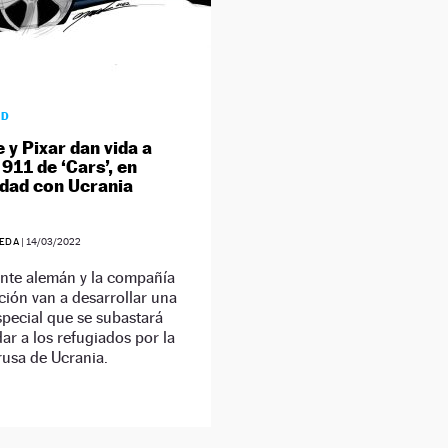
AD
 y Pixar dan vida a
l 911 de ‘Cars’, en
idad con Ucrania
EDA
|
14/03/2022
ante alemán y la compañía
ión van a desarrollar una
pecial que se subastará
ar a los refugiados por la
rusa de Ucrania.