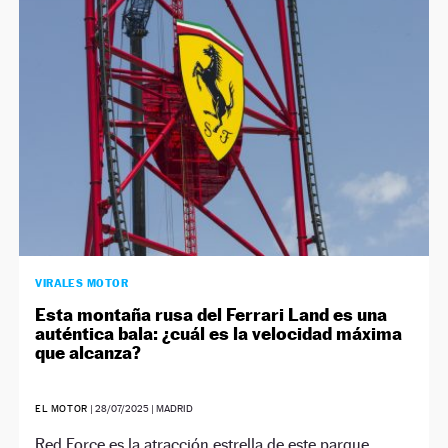
NEWSLETTER
SÍGUENOS
VIRALES MOTOR
Esta montaña rusa del Ferrari Land es una
auténtica bala: ¿cuál es la velocidad máxima
que alcanza?
EL MOTOR
|
28/07/2025
| MADRID
Red Force es la atracción estrella de este parque