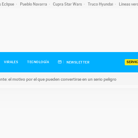
s Eclipse
Pueblo Navarra
Cupra Star Wars
Truco Hyundai
Líneas ver
SERVIC
VIRALES
TECNOLOGÍA
NEWSLETTER
olante: el motivo por el que pueden convertirse en un serio peligro
e: el motivo por el que pueden convertirse en un serio peligro