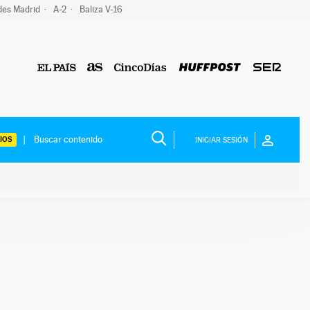
des Madrid
A-2
Baliza V-16
IOS
INICIAR SESIÓN