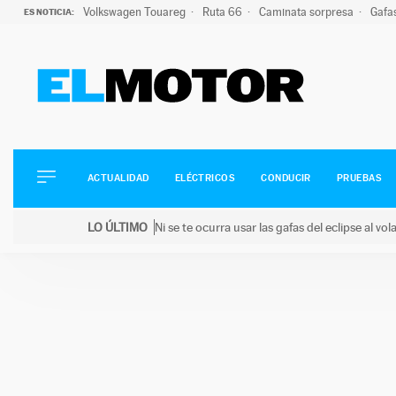
Volkswagen Touareg
Ruta 66
Caminata sorpresa
Gafa
ES NOTICIA:
ACTUALIDAD
ELÉCTRICOS
CONDUCIR
ACTUALIDAD
ELÉCTRICOS
CONDUCIR
PRUEBAS
PRUEBAS
Saltar
VIRALES
LO ÚLTIMO
Ni se te ocurra usar las gafas del eclipse al v
al
PODCAST
LO ÚLTIMO
Ni se te ocurra usar las gafas del eclipse al volant
contenido
MOTOS
TECNOLOGÍA
SUPERCOCHES
MOTORTV
PREMIOS
SERVICIOS