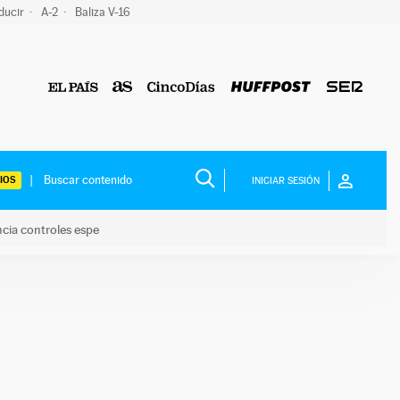
ducir
A-2
Baliza V-16
IOS
INICIAR SESIÓN
ncia controles espe
 y anuncia controles espe