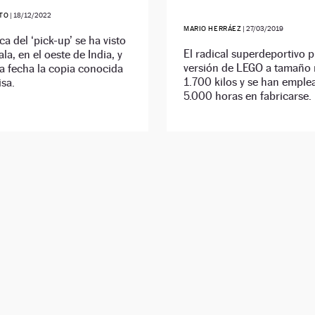
ETO
|
18/12/2022
MARIO HERRÁEZ
|
27/03/2019
ca del ‘pick-up’ se ha visto
El radical superdeportivo 
la, en el oeste de India, y
versión de LEGO a tamaño r
la fecha la copia conocida
1.700 kilos y se han emple
sa.
5.000 horas en fabricarse.