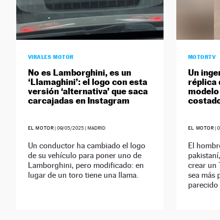
VIRALES MOTOR
MOTORTV
No es Lamborghini, es un
Un inge
‘Llamaghini’: el logo con esta
réplica
versión ‘alternativa’ que saca
modelo 
carcajadas en Instagram
costado
EL MOTOR
|
09/05/2025
| MADRID
EL MOTOR
|
Un conductor ha cambiado el logo
El hombr
de su vehículo para poner uno de
pakistaní
Lamborghini, pero modificado: en
crear un 
lugar de un toro tiene una llama.
sea más 
parecido 