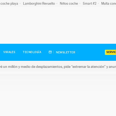
 coche playa
Lamborghini Revuelto
Niños coche
Smart #2
Multa con
SERVIC
VIRALES
TECNOLOGÍA
NEWSLETTER
revé un millón y medio de desplazamientos, pide “extremar la atención” y anu
n millón y medio de desplazamientos, pide “extremar la atención”