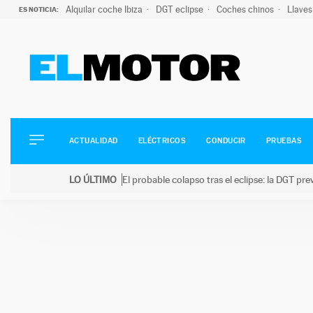
Alquilar coche Ibiza
DGT eclipse
Coches chinos
Llaves
ES NOTICIA:
ACTUALIDAD
ELÉCTRICOS
CONDUCIR
ACTUALIDAD
ELÉCTRICOS
CONDUCIR
PRUEBAS
PRUEBAS
Saltar
VIRALES
LO ÚLTIMO
El probable colapso tras el eclipse: la DGT p
al
PODCAST
LO ÚLTIMO
El probable colapso tras el eclipse: la DGT prevé u
contenido
MOTOS
TECNOLOGÍA
SUPERCOCHES
MOTORTV
PREMIOS
SERVICIOS