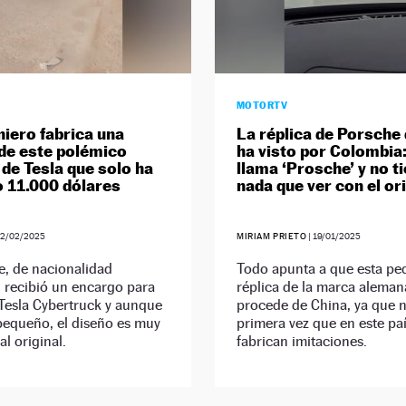
MOTORTV
niero fabrica una
La réplica de Porsche
 de este polémico
ha visto por Colombia:
de Tesla que solo ha
llama ‘Prosche’ y no t
 11.000 dólares
nada que ver con el ori
02/02/2025
MIRIAM PRIETO
|
19/01/2025
e, de nacionalidad
Todo apunta a que esta p
, recibió un encargo para
réplica de la marca aleman
Tesla Cybertruck y aunque
procede de China, ya que n
pequeño, el diseño es muy
primera vez que en este paí
al original.
fabrican imitaciones.