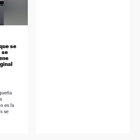
 que se
 se
iene
ginal
equeña
a
o es la
s se