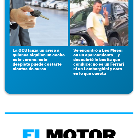
La OCU lanza un aviso a
Se encontró a Leo Messi
quienes alquilen un coche
en un aparcamiento... y
este verano: este
descubrió la bestia que
despiste puede costarte
conduce: no es un Ferrari
cientos de euros
ni un Lamborghini y esto
es lo que cuesta