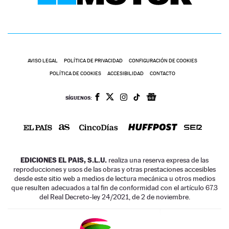
AVISO LEGAL
POLÍTICA DE PRIVACIDAD
CONFIGURACIÓN DE COOKIES
POLÍTICA DE COOKIES
ACCESIBILIDAD
CONTACTO
SÍGUENOS:
EDICIONES EL PAIS, S.L.U.
realiza una reserva expresa de las
reproducciones y usos de las obras y otras prestaciones accesibles
desde este sitio web a medios de lectura mecánica u otros medios
que resulten adecuados a tal fin de conformidad con el artículo 67.3
del Real Decreto-ley 24/2021, de 2 de noviembre.