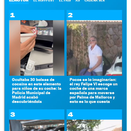
ELMOTOR
EL HUFFPOST
EL PAÍS
AS
CADENA SER
1
2
Ocultaba 30 bolsas de
Pocos se lo imaginarían:
cocaína en este elemento
el rey Felipe VI escoge un
para niños de su coche: la
coche de una marca
Policía Municipal de
española para moverse
Madrid acabó
por Palma de Mallorca y
descubriéndola
esto es lo que cuesta
3
4