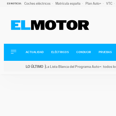
Coches eléctricos
Matrícula españa
Plan Auto+
VTC
ES NOTICIA:
ACTUALIDAD
ELÉCTRICOS
CONDUCIR
ACTUALIDAD
ELÉCTRICOS
CONDUCIR
PRUEBAS
PRUEBAS
Saltar
VIRALES
LO ÚLTIMO
La Lista Blanca del Programa Auto+: todos lo
al
PODCAST
LO ÚLTIMO
La Lista Blanca del Programa Auto+: todos los coc
contenido
MOTOS
TECNOLOGÍA
SUPERCOCHES
MOTORTV
PREMIOS
SERVICIOS