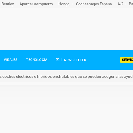
Bentley
Aparcar aeropuerto
Hongqi
Coches viejos España
A-2
Ba
SERVIC
VIRALES
TECNOLOGÍA
NEWSLETTER
s coches eléctricos e híbridos enchufables que se pueden acoger a las ayu
hes eléctricos e híbridos enchufables que se pueden acoger a la