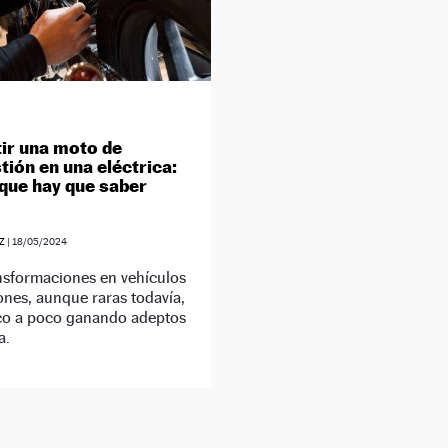
ir una moto de
ión en una eléctrica:
 que hay que saber
Z
|
18/05/2024
nsformaciones en vehículos
ones, aunque raras todavía,
co a poco ganando adeptos
a.