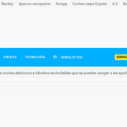
Bentley
Aparcar aeropuerto
Hongqi
Coches viejos España
A-2
Ba
SERVIC
VIRALES
TECNOLOGÍA
NEWSLETTER
s coches eléctricos e híbridos enchufables que se pueden acoger a las ayu
hes eléctricos e híbridos enchufables que se pueden acoger a la