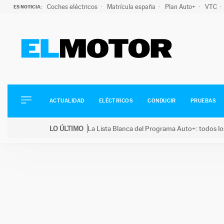
Coches eléctricos
Matrícula españa
Plan Auto+
VTC
ES NOTICIA:
ACTUALIDAD
ELÉCTRICOS
CONDUCIR
ACTUALIDAD
ELÉCTRICOS
CONDUCIR
PRUEBAS
PRUEBAS
Saltar
VIRALES
LO ÚLTIMO
La Lista Blanca del Programa Auto+: todos lo
al
PODCAST
LO ÚLTIMO
La Lista Blanca del Programa Auto+: todos los coc
contenido
MOTOS
TECNOLOGÍA
SUPERCOCHES
MOTORTV
PREMIOS
SERVICIOS