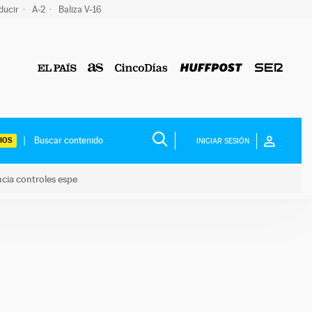
ducir
A-2
Baliza V-16
IOS
INICIAR SESIÓN
ncia controles espe
 y anuncia controles espe