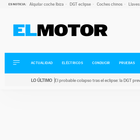
Alquilar coche Ibiza
DGT eclipse
Coches chinos
Llaves
ES NOTICIA:
ACTUALIDAD
ELÉCTRICOS
CONDUCIR
ACTUALIDAD
ELÉCTRICOS
CONDUCIR
PRUEBAS
PRUEBAS
Saltar
VIRALES
LO ÚLTIMO
El probable colapso tras el eclipse: la DGT p
al
PODCAST
LO ÚLTIMO
El probable colapso tras el eclipse: la DGT prevé u
contenido
MOTOS
TECNOLOGÍA
SUPERCOCHES
MOTORTV
PREMIOS
SERVICIOS