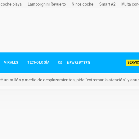
 coche playa
Lamborghini Revuelto
Niños coche
Smart #2
Multa con
SERVIC
VIRALES
TECNOLOGÍA
NEWSLETTER
revé un millón y medio de desplazamientos, pide “extremar la atención” y anu
n millón y medio de desplazamientos, pide “extremar la atención”