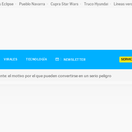
s Eclipse
Pueblo Navarra
Cupra Star Wars
Truco Hyundai
Líneas ver
SERVIC
VIRALES
TECNOLOGÍA
NEWSLETTER
olante: el motivo por el que pueden convertirse en un serio peligro
e: el motivo por el que pueden convertirse en un serio peligro