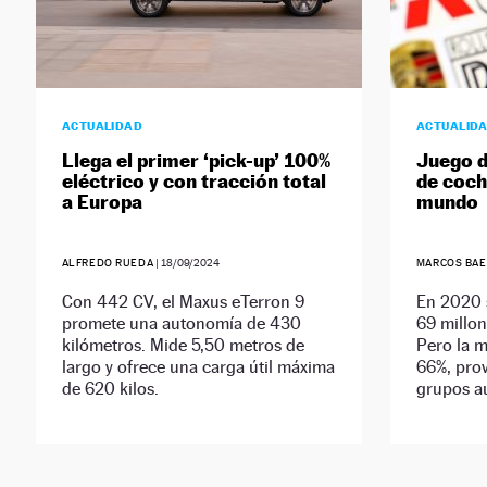
ACTUALIDAD
ACTUALID
Llega el primer ‘pick-up’ 100%
Juego d
eléctrico y con tracción total
de coch
a Europa
mundo
ALFREDO RUEDA
|
18/09/2024
MARCOS BAE
Con 442 CV, el Maxus eTerron 9
En 2020 s
promete una autonomía de 430
69 millon
kilómetros. Mide 5,50 metros de
Pero la m
largo y ofrece una carga útil máxima
66%, prov
de 620 kilos.
grupos au