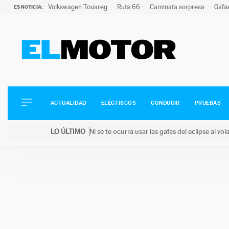
Volkswagen Touareg
Ruta 66
Caminata sorpresa
Gafa
ES NOTICIA:
ACTUALIDAD
ELÉCTRICOS
CONDUCIR
ACTUALIDAD
ELÉCTRICOS
CONDUCIR
PRUEBAS
PRUEBAS
Saltar
VIRALES
LO ÚLTIMO
Ni se te ocurra usar las gafas del eclipse al v
al
PODCAST
LO ÚLTIMO
Ni se te ocurra usar las gafas del eclipse al volant
contenido
MOTOS
TECNOLOGÍA
SUPERCOCHES
MOTORTV
PREMIOS
SERVICIOS