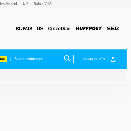
des Madrid
A-2
Baliza V-16
IOS
INICIAR SESIÓN