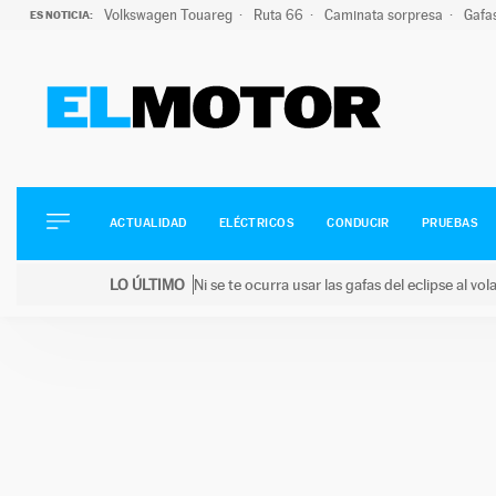
Volkswagen Touareg
Ruta 66
Caminata sorpresa
Gafa
ES NOTICIA:
ACTUALIDAD
ELÉCTRICOS
CONDUCIR
ACTUALIDAD
ELÉCTRICOS
CONDUCIR
PRUEBAS
PRUEBAS
Saltar
VIRALES
LO ÚLTIMO
Ni se te ocurra usar las gafas del eclipse al v
al
PODCAST
LO ÚLTIMO
Ni se te ocurra usar las gafas del eclipse al volant
contenido
MOTOS
TECNOLOGÍA
SUPERCOCHES
MOTORTV
PREMIOS
SERVICIOS