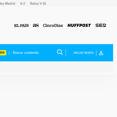
des Madrid
A-2
Baliza V-16
IOS
INICIAR SESIÓN