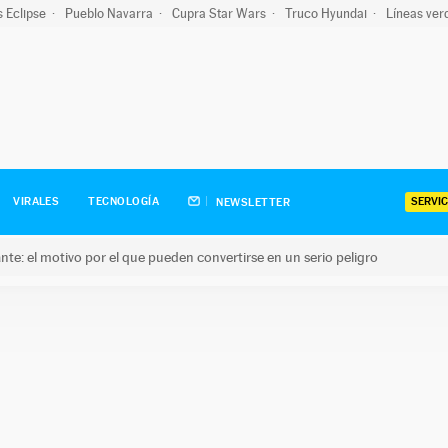
s Eclipse
Pueblo Navarra
Cupra Star Wars
Truco Hyundai
Líneas ver
SERVIC
VIRALES
TECNOLOGÍA
NEWSLETTER
olante: el motivo por el que pueden convertirse en un serio peligro
e: el motivo por el que pueden convertirse en un serio peligro