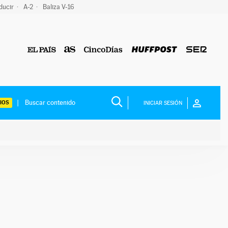
ducir
A-2
Baliza V-16
IOS
INICIAR SESIÓN
ium