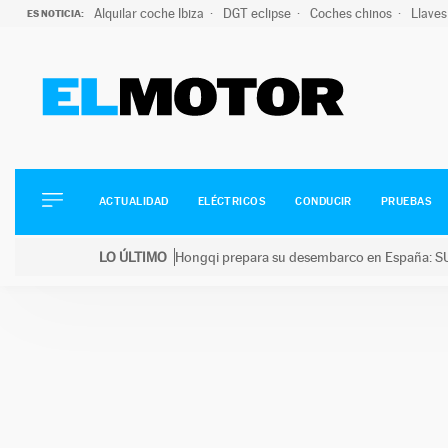
Alquilar coche Ibiza
DGT eclipse
Coches chinos
Llaves
ES NOTICIA:
ACTUALIDAD
ELÉCTRICOS
CONDUCIR
ACTUALIDAD
ELÉCTRICOS
CONDUCIR
PRUEBAS
PRUEBAS
Saltar
VIRALES
LO ÚLTIMO
Hongqi prepara su desembarco en España: SU
al
PODCAST
LO ÚLTIMO
Hongqi prepara su desembarco en España: SUV eléc
contenido
MOTOS
TECNOLOGÍA
SUPERCOCHES
MOTORTV
PREMIOS
SERVICIOS