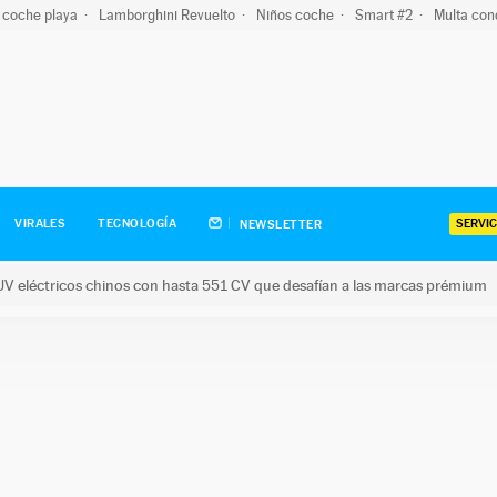
 coche playa
Lamborghini Revuelto
Niños coche
Smart #2
Multa con
SERVIC
VIRALES
TECNOLOGÍA
NEWSLETTER
V eléctricos chinos con hasta 551 CV que desafían a las marcas prémium
tricos chinos con hasta 551 CV que desafían a las marcas prém