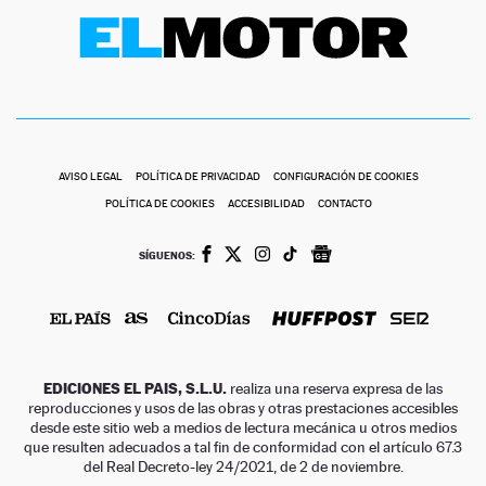
AVISO LEGAL
POLÍTICA DE PRIVACIDAD
CONFIGURACIÓN DE COOKIES
POLÍTICA DE COOKIES
ACCESIBILIDAD
CONTACTO
SÍGUENOS:
EDICIONES EL PAIS, S.L.U.
realiza una reserva expresa de las
reproducciones y usos de las obras y otras prestaciones accesibles
desde este sitio web a medios de lectura mecánica u otros medios
que resulten adecuados a tal fin de conformidad con el artículo 67.3
del Real Decreto-ley 24/2021, de 2 de noviembre.