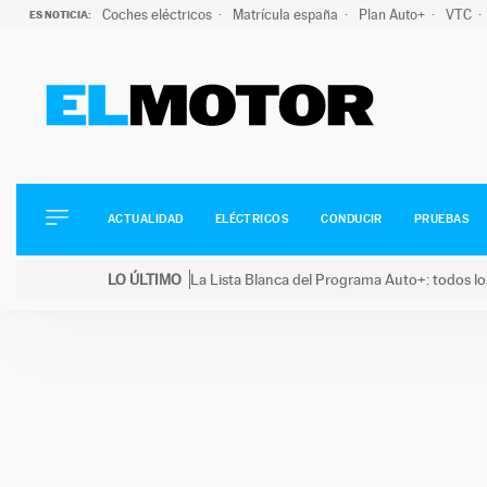
Coches eléctricos
Matrícula españa
Plan Auto+
VTC
ES NOTICIA:
ACTUALIDAD
ELÉCTRICOS
CONDUCIR
ACTUALIDAD
ELÉCTRICOS
CONDUCIR
PRUEBAS
PRUEBAS
Saltar
VIRALES
LO ÚLTIMO
La Lista Blanca del Programa Auto+: todos lo
al
PODCAST
LO ÚLTIMO
La Lista Blanca del Programa Auto+: todos los coc
contenido
MOTOS
TECNOLOGÍA
SUPERCOCHES
MOTORTV
PREMIOS
SERVICIOS