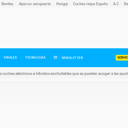
Bentley
Aparcar aeropuerto
Hongqi
Coches viejos España
A-2
Ba
SERVIC
VIRALES
TECNOLOGÍA
NEWSLETTER
s coches eléctricos e híbridos enchufables que se pueden acoger a las ayu
hes eléctricos e híbridos enchufables que se pueden acoger a la