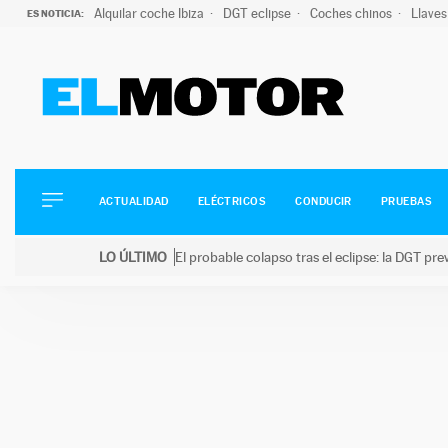
Alquilar coche Ibiza
DGT eclipse
Coches chinos
Llaves
ES NOTICIA:
ACTUALIDAD
ELÉCTRICOS
CONDUCIR
ACTUALIDAD
ELÉCTRICOS
CONDUCIR
PRUEBAS
PRUEBAS
Saltar
VIRALES
LO ÚLTIMO
El probable colapso tras el eclipse: la DGT p
al
PODCAST
LO ÚLTIMO
El probable colapso tras el eclipse: la DGT prevé u
contenido
MOTOS
TECNOLOGÍA
SUPERCOCHES
MOTORTV
PREMIOS
SERVICIOS