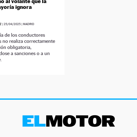
o al volante que la
yoría ignora
Z
|
25/04/2025
| MADRID
ía de los conductores
 no realiza correctamente
ión obligatoria,
dose a sanciones o a un
.