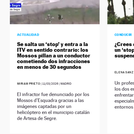
ACTUALIDAD
CONDUCIR
Se salta un ‘stop’ y entra a la
¿Crees 
ITV en sentido contrario: los
un ‘sto
Mossos pillan a un conductor
suspend
cometiendo dos infracciones
en menos de 30 segundos
ELENA SANZ
Un profes
MIRIAM PRIETO
|
11/03/2026
| MADRID
los dos 
El infractor fue denunciado por los
enfrentar
Mossos d’Esquadra gracias a las
especial
imágenes captadas por un
entornos
helicóptero en el municipio catalán
de Artesa de Segre.