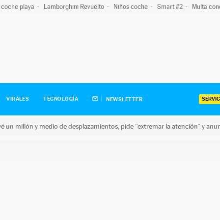
 coche playa
Lamborghini Revuelto
Niños coche
Smart #2
Multa con
SERVIC
VIRALES
TECNOLOGÍA
NEWSLETTER
revé un millón y medio de desplazamientos, pide “extremar la atención” y anu
n millón y medio de desplazamientos, pide “extremar la atención”