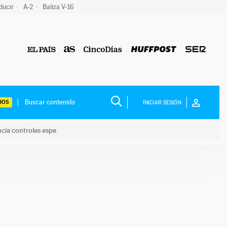
ducir
A-2
Baliza V-16
IOS
INICIAR SESIÓN
ncia controles espe
 y anuncia controles espe