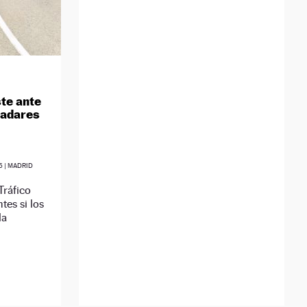
ste ante
radares
5
| MADRID
Tráfico
tes si los
la