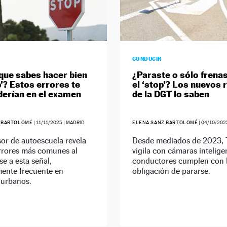
CONDUCIR
que sabes hacer bien
¿Paraste o sólo frena
p’? Estos errores te
el ‘stop’? Los nuevos 
erían en el examen
de la DGT lo saben
 BARTOLOMÉ
|
11/11/2025
| MADRID
ELENA SANZ BARTOLOMÉ
|
04/10/202
or de autoescuela revela
Desde mediados de 2023, 
errores más comunes al
vigila con cámaras inteligen
se a esta señal,
conductores cumplen con 
mente frecuente en
obligación de pararse.
 urbanos.