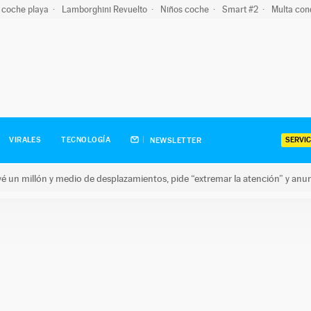
 coche playa
Lamborghini Revuelto
Niños coche
Smart #2
Multa con
SERVIC
VIRALES
TECNOLOGÍA
NEWSLETTER
revé un millón y medio de desplazamientos, pide “extremar la atención” y anu
n millón y medio de desplazamientos, pide “extremar la atención”