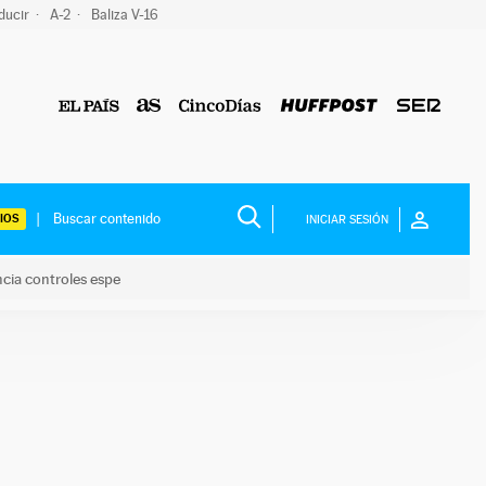
ducir
A-2
Baliza V-16
IOS
INICIAR SESIÓN
ncia controles espe
 y anuncia controles espe