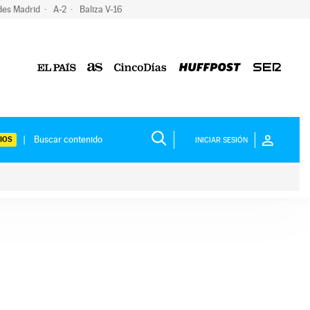
des Madrid
A-2
Baliza V-16
IOS
INICIAR SESIÓN