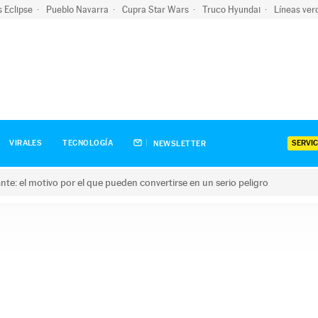
s Eclipse
Pueblo Navarra
Cupra Star Wars
Truco Hyundai
Líneas ver
SERVIC
VIRALES
TECNOLOGÍA
NEWSLETTER
olante: el motivo por el que pueden convertirse en un serio peligro
e: el motivo por el que pueden convertirse en un serio peligro