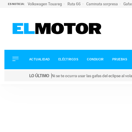
Volkswagen Touareg
Ruta 66
Caminata sorpresa
Gafa
ES NOTICIA:
ACTUALIDAD
ELÉCTRICOS
CONDUCIR
ACTUALIDAD
ELÉCTRICOS
CONDUCIR
PRUEBAS
PRUEBAS
Saltar
VIRALES
LO ÚLTIMO
Ni se te ocurra usar las gafas del eclipse al v
al
PODCAST
LO ÚLTIMO
Ni se te ocurra usar las gafas del eclipse al volant
contenido
MOTOS
TECNOLOGÍA
SUPERCOCHES
MOTORTV
PREMIOS
SERVICIOS