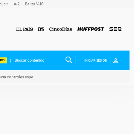
ducir
A-2
Baliza V-16
IOS
INICIAR SESIÓN
ncia controles espe
 y anuncia controles espe