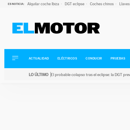
Alquilar coche Ibiza
DGT eclipse
Coches chinos
Llaves
ES NOTICIA:
ACTUALIDAD
ELÉCTRICOS
CONDUCIR
ACTUALIDAD
ELÉCTRICOS
CONDUCIR
PRUEBAS
PRUEBAS
Saltar
VIRALES
LO ÚLTIMO
El probable colapso tras el eclipse: la DGT p
al
PODCAST
LO ÚLTIMO
El probable colapso tras el eclipse: la DGT prevé u
contenido
MOTOS
TECNOLOGÍA
SUPERCOCHES
MOTORTV
PREMIOS
SERVICIOS