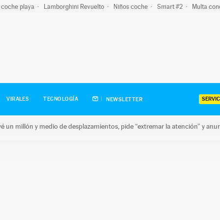
 coche playa
Lamborghini Revuelto
Niños coche
Smart #2
Multa con
SERVIC
VIRALES
TECNOLOGÍA
NEWSLETTER
revé un millón y medio de desplazamientos, pide “extremar la atención” y anu
n millón y medio de desplazamientos, pide “extremar la atención”