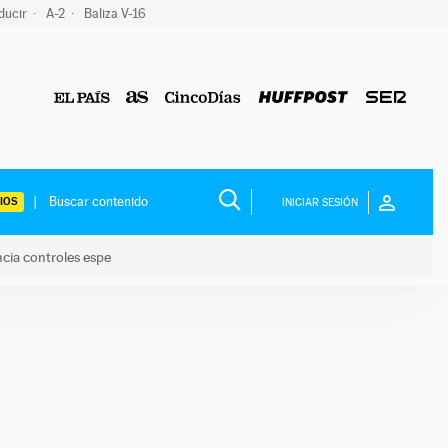
ducir
A-2
Baliza V-16
IOS
INICIAR SESIÓN
ncia controles espe
 y anuncia controles espe