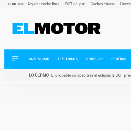
Alquilar coche Ibiza
DGT eclipse
Coches chinos
Llaves
ES NOTICIA:
ACTUALIDAD
ELÉCTRICOS
CONDUCIR
ACTUALIDAD
ELÉCTRICOS
CONDUCIR
PRUEBAS
PRUEBAS
Saltar
VIRALES
LO ÚLTIMO
El probable colapso tras el eclipse: la DGT p
al
PODCAST
LO ÚLTIMO
El probable colapso tras el eclipse: la DGT prevé u
contenido
MOTOS
TECNOLOGÍA
SUPERCOCHES
MOTORTV
PREMIOS
SERVICIOS