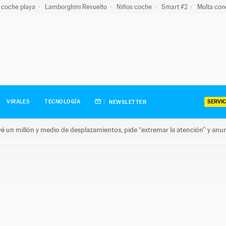
 coche playa
Lamborghini Revuelto
Niños coche
Smart #2
Multa con
SERVIC
VIRALES
TECNOLOGÍA
NEWSLETTER
revé un millón y medio de desplazamientos, pide “extremar la atención” y anu
n millón y medio de desplazamientos, pide “extremar la atención”