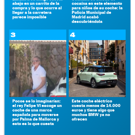
abajo en un carrito de la
cocaína en este elemento
compra y lo que ocurre al
para niños de su coche: la
llegar a la carretera
Policía Municipal de
parece imposible
Madrid acabó
descubriéndola
3
4
Pocos se lo imaginarían:
Este coche eléctrico
el rey Felipe VI escoge un
cuesta menos de 14.000
coche de una marca
euros y tiene algo que
española para moverse
muchos BMW ya no
por Palma de Mallorca y
ofrecen
esto es lo que cuesta