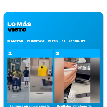
LO MÁS
VISTO
ELMOTOR
EL HUFFPOST
EL PAÍS
AS
CADENA SER
1
2
Lanzan a su amigo cuesta
Ocultaba 30 bolsas de