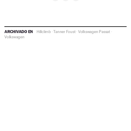
ARCHIVADO EN
Hillclimb
·
Tanner Foust
·
Volkswagen Passat
·
Volkswagen