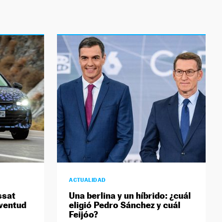
ACTUALIDAD
ssat
Una berlina y un híbrido: ¿cuál
uventud
eligió Pedro Sánchez y cuál
Feijóo?