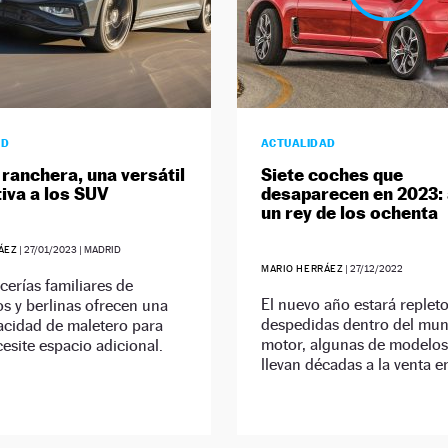
AD
ACTUALIDAD
ranchera, una versátil
Siete coches que
tiva a los SUV
desaparecen en 2023: 
un rey de los ochenta
ÁEZ
|
27/01/2023
| MADRID
MARIO HERRÁEZ
|
27/12/2022
cerías familiares de
El nuevo año estará replet
s y berlinas ofrecen una
despedidas dentro del mun
acidad de maletero para
motor, algunas de modelo
esite espacio adicional.
llevan décadas a la venta e