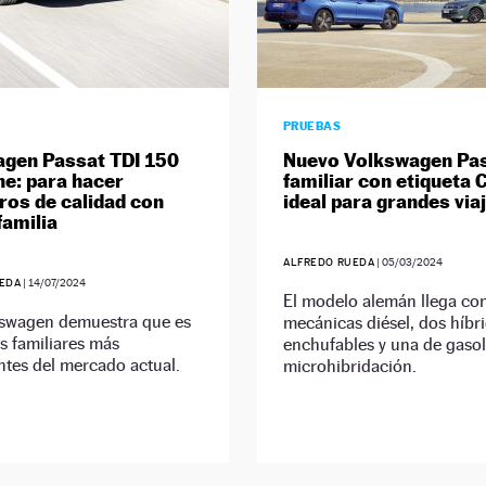
PRUEBAS
gen Passat TDI 150
Nuevo Volkswagen Pas
ne: para hacer
familiar con etiqueta 
ros de calidad con
ideal para grandes via
familia
ALFREDO RUEDA
|
05/03/2024
EDA
|
14/07/2024
El modelo alemán llega con
kswagen demuestra que es
mecánicas diésel, dos híbr
s familiares más
enchufables y una de gaso
tes del mercado actual.
microhibridación.