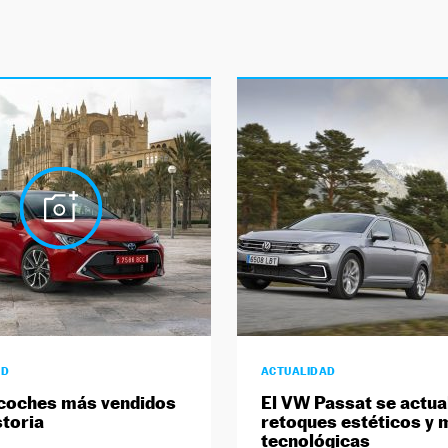
AD
ACTUALIDAD
coches más vendidos
El VW Passat se actua
storia
retoques estéticos y 
tecnológicas