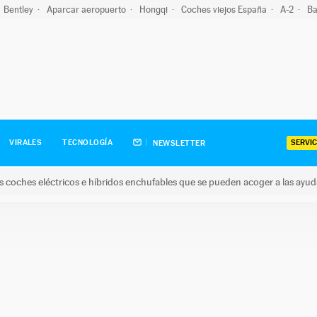
Bentley
Aparcar aeropuerto
Hongqi
Coches viejos España
A-2
Ba
SERVIC
VIRALES
TECNOLOGÍA
NEWSLETTER
s coches eléctricos e híbridos enchufables que se pueden acoger a las ayu
hes eléctricos e híbridos enchufables que se pueden acoger a la