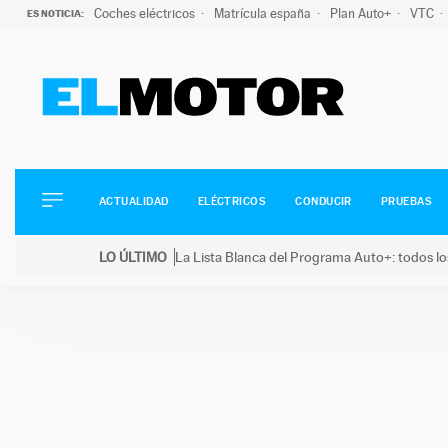
Coches eléctricos
Matrícula españa
Plan Auto+
VTC
ES NOTICIA:
ACTUALIDAD
ELÉCTRICOS
CONDUCIR
ACTUALIDAD
ELÉCTRICOS
CONDUCIR
PRUEBAS
PRUEBAS
Saltar
VIRALES
LO ÚLTIMO
La Lista Blanca del Programa Auto+: todos lo
al
PODCAST
LO ÚLTIMO
La Lista Blanca del Programa Auto+: todos los coc
contenido
MOTOS
TECNOLOGÍA
SUPERCOCHES
MOTORTV
PREMIOS
SERVICIOS