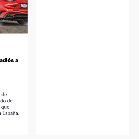
adiós a
o de
do del
s que
n España.