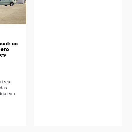
sat: un
Cero
jes
 tres
idas
lina con