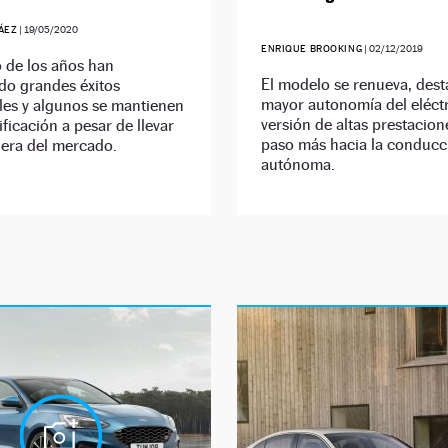
ÁEZ
|
19/05/2020
ENRIQUE BROOKING
|
02/12/2019
o de los años han
El modelo se renueva, dest
do grandes éxitos
mayor autonomía del eléctr
les y algunos se mantienen
versión de altas prestacion
ificación a pesar de llevar
paso más hacia la conducc
uera del mercado.
autónoma.