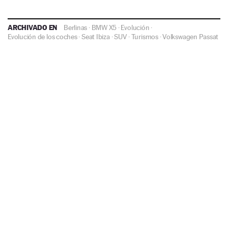
ARCHIVADO EN
Berlinas
·
BMW X5
·
Evolución
·
Evolución de los coches
·
Seat Ibiza
·
SUV
·
Turismos
·
Volkswagen Passat