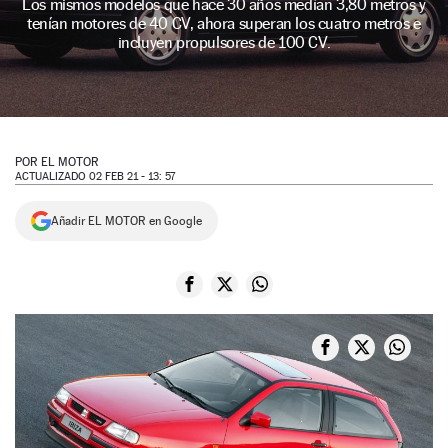
Los mismos modelos que hace 30 años medían 3,80 metros y
tenían motores de 40 CV, ahora superan los cuatro metros e
NEWSLETTER
incluyen propulsores de 100 CV.
SÍGUENOS
POR
EL MOTOR
ACTUALIZADO 02 FEB 21 - 13: 57
Añadir EL MOTOR en Google