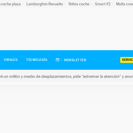
 coche playa
Lamborghini Revuelto
Niños coche
Smart #2
Multa con
SERVIC
VIRALES
TECNOLOGÍA
NEWSLETTER
revé un millón y medio de desplazamientos, pide “extremar la atención” y anu
n millón y medio de desplazamientos, pide “extremar la atención”