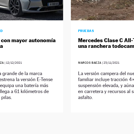
AD
PRUEBAS
 con mayor autonomía
Mercedes Clase C All-
ca
una ranchera todoca
ZA
|
12/12/2021
MARCOS BAEZA
|
25/11/2021
a grande de la marca
La versión campera del nu
estrena la versión E-Tense
familiar incluye tracción 4
 equipa una batería más
suspensión elevada, y aúna
llega a 61 kilómetros de
en carretera y recursos al s
 pilas.
asfalto.