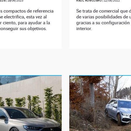
EDA
|
19/06/2023
RAÚL ROMOJARO
|
12/08/2022
os compactos de referencia
Se trata de comercial que d
 electrifica, esta vez al
de varias posibilidades de u
r ciento, para ayudar a la
gracias a su configuración 
onseguir sus objetivos.
interior.