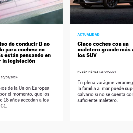
ACTUALIDAD
iso de conducir B no
Cinco coches con un
lo para coches: en
maletero grande más a
ís están pensando en
los SUV
 la legislación
RUBÉN PÉREZ
|
15/07/2024
|
30/08/2024
En plena vorágine veranieg
ios de la Unión Europea
la familia al mar puede su
por el momento, que los
calvario si no se cuenta co
e 18 años accedan a los
suficiente maletero.
 C1.