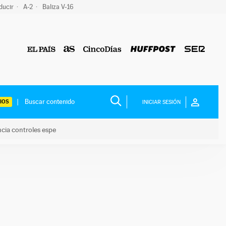
ducir
A-2
Baliza V-16
IOS
INICIAR SESIÓN
ncia controles espe
 y anuncia controles espe