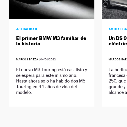
ACTUALIDAD
ACTUALID
El primer BMW M3 familiar de
Un DS 9
la historia
eléctri
MARCOS BAEZA
|
04/01/2022
MARCOS BAE
El nuevo M3 Touring está casi listo y
La berlin
se espera para este mismo año.
francesa 
Hasta ahora solo ha habido dos M5
250, que
Touring en 44 años de vida del
grande y 
modelo.
alcance a