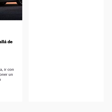
llá de
a, ir con
poner un
n