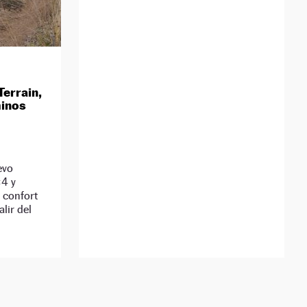
Terrain,
minos
evo
×4 y
 confort
alir del