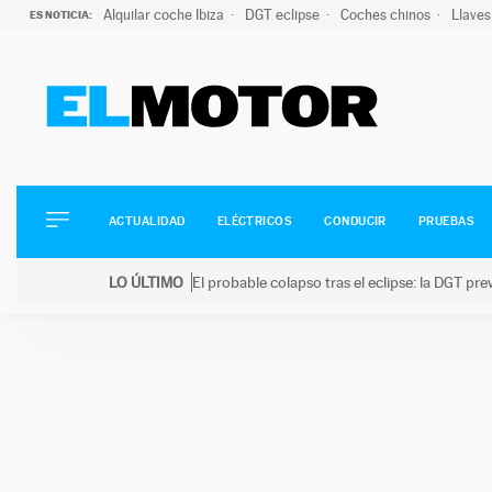
Alquilar coche Ibiza
DGT eclipse
Coches chinos
Llaves
ES NOTICIA:
ACTUALIDAD
ELÉCTRICOS
CONDUCIR
ACTUALIDAD
ELÉCTRICOS
CONDUCIR
PRUEBAS
PRUEBAS
Saltar
VIRALES
LO ÚLTIMO
El probable colapso tras el eclipse: la DGT p
al
PODCAST
LO ÚLTIMO
El probable colapso tras el eclipse: la DGT prevé u
contenido
MOTOS
TECNOLOGÍA
SUPERCOCHES
MOTORTV
PREMIOS
SERVICIOS