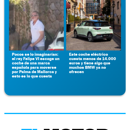
Pocos se lo imaginarían:
Este coche eléctrico
el rey Felipe VI escoge un
cuesta menos de 14.000
coche de una marca
euros y tiene algo que
española para moverse
muchos BMW ya no
por Palma de Mallorca y
ofrecen
esto es lo que cuesta