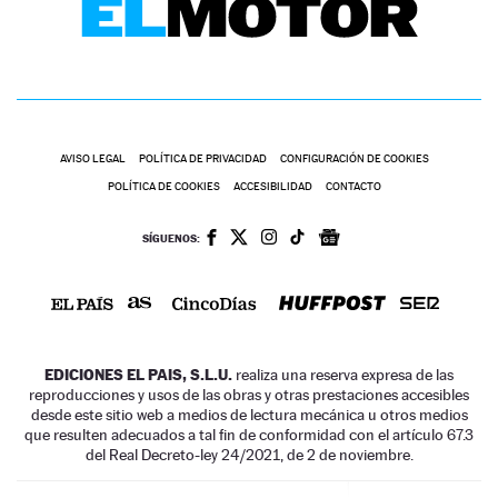
AVISO LEGAL
POLÍTICA DE PRIVACIDAD
CONFIGURACIÓN DE COOKIES
POLÍTICA DE COOKIES
ACCESIBILIDAD
CONTACTO
SÍGUENOS:
EDICIONES EL PAIS, S.L.U.
realiza una reserva expresa de las
reproducciones y usos de las obras y otras prestaciones accesibles
desde este sitio web a medios de lectura mecánica u otros medios
que resulten adecuados a tal fin de conformidad con el artículo 67.3
del Real Decreto-ley 24/2021, de 2 de noviembre.