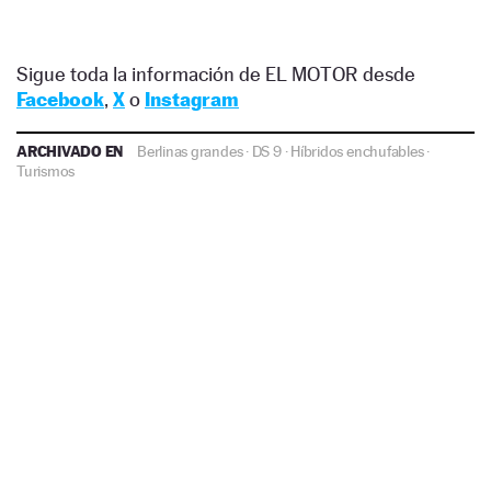
Sigue toda la información de EL MOTOR desde
Facebook
,
X
o
Instagram
ARCHIVADO EN
Berlinas grandes
·
DS 9
·
Híbridos enchufables
·
Turismos