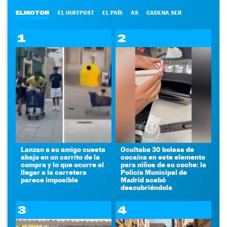
ELMOTOR
EL HUFFPOST
EL PAÍS
AS
CADENA SER
1
2
Lanzan a su amigo cuesta
Ocultaba 30 bolsas de
abajo en un carrito de la
cocaína en este elemento
compra y lo que ocurre al
para niños de su coche: la
llegar a la carretera
Policía Municipal de
parece imposible
Madrid acabó
descubriéndola
3
4