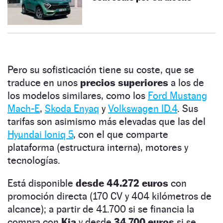
Pero su sofisticación tiene su coste, que se
traduce en unos
precios superiores
a los de
los modelos similares, como los
Ford Mustang
Mach-E
,
Skoda Enyaq
y
Volkswagen ID.4
. Sus
tarifas son asimismo más elevadas que las del
Hyundai Ioniq 5
, con el que comparte
plataforma (estructura interna), motores y
tecnologías.
Está disponible
desde 44.272 euros
con
promoción directa (170 CV y 404 kilómetros de
alcance); a partir de 41.700 si se financia la
compra con
Kia
y desde
34.700 euros
si se