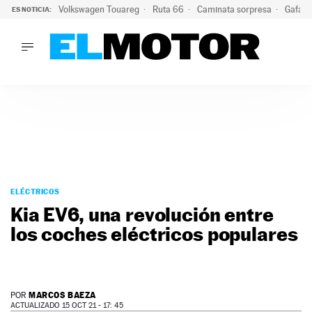
Volkswagen Touareg
Ruta 66
Caminata sorpresa
Gafas 
ES NOTICIA:
LO ÚLTIMO
Ni se te ocurra usar las gafas del eclipse al volante: el moti
LO ÚLTIMO
Ni se te ocurra usar las gafas del eclipse al volante: el motiv
ACTUALIDAD
ELÉCTRICOS
CONDUCIR
PRUEBAS
Saltar
VIRALES
al
ELÉCTRICOS
PODCAST
contenido
Kia EV6, una revolución entre
MOTOS
los coches eléctricos populares
TECNOLOGÍA
SUPERCOCHES
MOTORTV
PREMIOS
MARCOS BAEZA
POR
SERVICIOS
ACTUALIZADO 15 OCT 21 - 17: 45