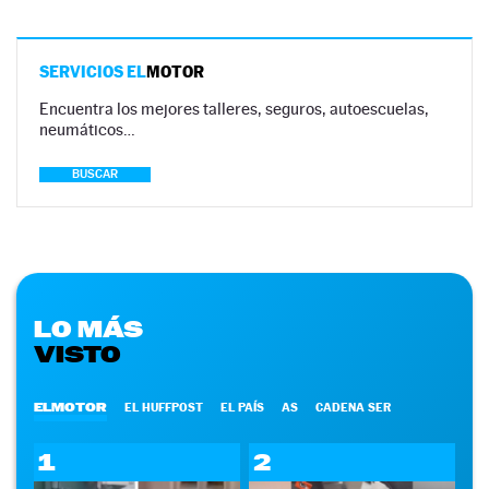
SERVICIOS EL
MOTOR
Encuentra los mejores talleres, seguros, autoescuelas,
neumáticos…
BUSCAR
LO MÁS
VISTO
ELMOTOR
EL HUFFPOST
EL PAÍS
AS
CADENA SER
1
2