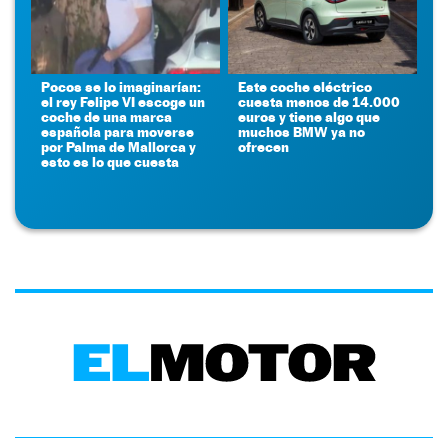
Pocos se lo imaginarían:
Este coche eléctrico
el rey Felipe VI escoge un
cuesta menos de 14.000
coche de una marca
euros y tiene algo que
española para moverse
muchos BMW ya no
por Palma de Mallorca y
ofrecen
esto es lo que cuesta