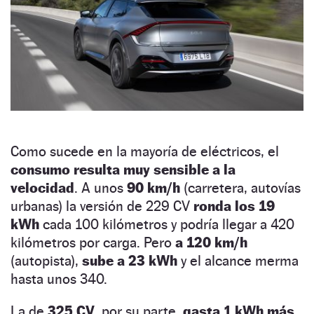
Como sucede en la mayoría de eléctricos, el
consumo resulta muy sensible a la
velocidad
. A unos
90 km/h
(carretera, autovías
urbanas) la versión de 229 CV
ronda los 19
kWh
cada 100 kilómetros y podría llegar a 420
kilómetros por carga. Pero
a 120 km/h
(autopista),
sube a 23 kWh
y el alcance merma
hasta unos 340.
La de
325 CV
, por su parte,
gasta 1 kWh más