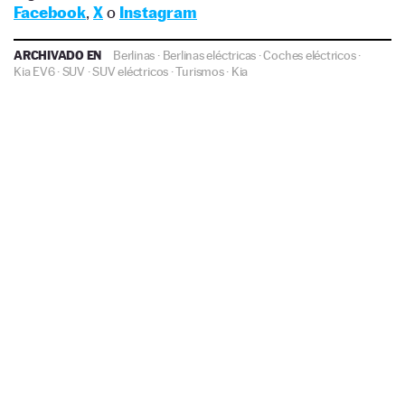
Facebook
,
X
o
Instagram
ARCHIVADO EN
Berlinas
·
Berlinas eléctricas
·
Coches eléctricos
·
Kia EV6
·
SUV
·
SUV eléctricos
·
Turismos
·
Kia