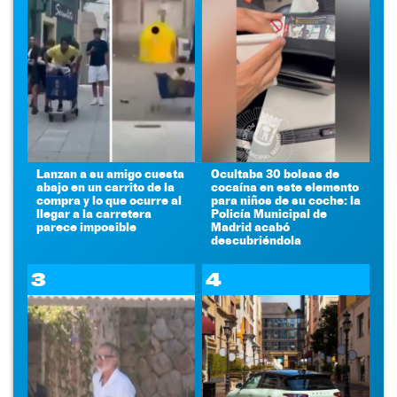
Lanzan a su amigo cuesta
Ocultaba 30 bolsas de
abajo en un carrito de la
cocaína en este elemento
compra y lo que ocurre al
para niños de su coche: la
llegar a la carretera
Policía Municipal de
parece imposible
Madrid acabó
descubriéndola
3
4