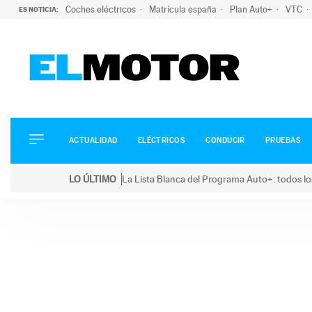
Coches eléctricos
Matrícula españa
Plan Auto+
VTC
ES NOTICIA:
ACTUALIDAD
ELÉCTRICOS
CONDUCIR
ACTUALIDAD
ELÉCTRICOS
CONDUCIR
PRUEBAS
PRUEBAS
Saltar
VIRALES
LO ÚLTIMO
La Lista Blanca del Programa Auto+: todos lo
al
PODCAST
LO ÚLTIMO
La Lista Blanca del Programa Auto+: todos los coc
contenido
MOTOS
TECNOLOGÍA
SUPERCOCHES
MOTORTV
PREMIOS
SERVICIOS