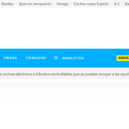
Bentley
Aparcar aeropuerto
Hongqi
Coches viejos España
A-2
Ba
SERVIC
VIRALES
TECNOLOGÍA
NEWSLETTER
s coches eléctricos e híbridos enchufables que se pueden acoger a las ayu
hes eléctricos e híbridos enchufables que se pueden acoger a la