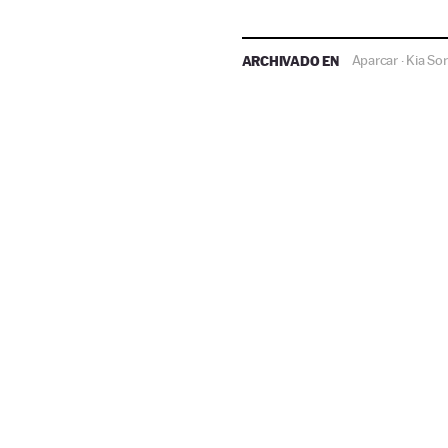
ARCHIVADO EN
Aparcar
Kia So
·