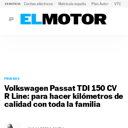
Coches eléctricos
Matrícula españa
Plan Auto+
VTC
ES NOTICIA:
LO ÚLTIMO
La Lista Blanca del Programa Auto+: todos los coches eléct
LO ÚLTIMO
La Lista Blanca del Programa Auto+: todos los coches eléctr
ACTUALIDAD
ELÉCTRICOS
CONDUCIR
PRUEBAS
Saltar
VIRALES
al
PRUEBAS
PODCAST
contenido
Volkswagen Passat TDI 150 CV
MOTOS
R Line: para hacer kilómetros de
TECNOLOGÍA
calidad con toda la familia
SUPERCOCHES
MOTORTV
PREMIOS
SERVICIOS