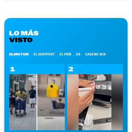
LO MÁS
VISTO
ELMOTOR
EL HUFFPOST
EL PAÍS
AS
CADENA SER
1
2