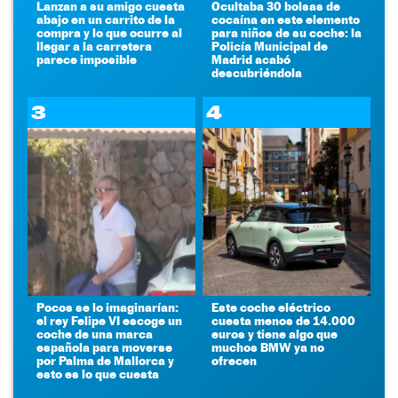
Lanzan a su amigo cuesta
Ocultaba 30 bolsas de
abajo en un carrito de la
cocaína en este elemento
compra y lo que ocurre al
para niños de su coche: la
llegar a la carretera
Policía Municipal de
parece imposible
Madrid acabó
descubriéndola
3
4
Pocos se lo imaginarían:
Este coche eléctrico
el rey Felipe VI escoge un
cuesta menos de 14.000
coche de una marca
euros y tiene algo que
española para moverse
muchos BMW ya no
por Palma de Mallorca y
ofrecen
esto es lo que cuesta