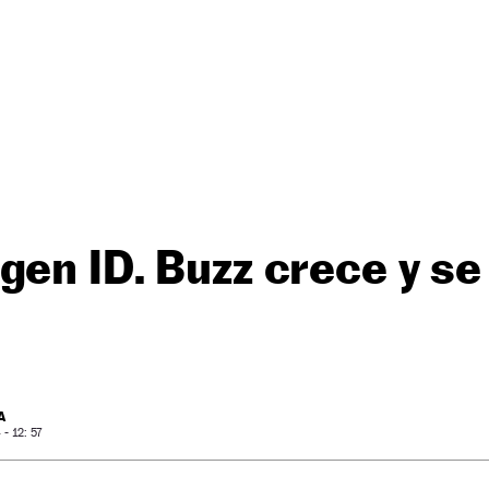
gen ID. Buzz crece y s
A
- 12: 57