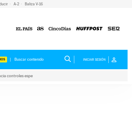
ducir
A-2
Baliza V-16
IOS
INICIAR SESIÓN
ncia controles espe
 y anuncia controles espe