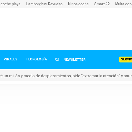
 coche playa
Lamborghini Revuelto
Niños coche
Smart #2
Multa con
SERVIC
VIRALES
TECNOLOGÍA
NEWSLETTER
revé un millón y medio de desplazamientos, pide “extremar la atención” y anu
n millón y medio de desplazamientos, pide “extremar la atención”