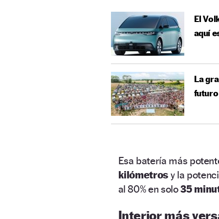
El Vol
aquí e
La gra
futuro
Esa batería más potent
kilómetros
y la potenc
al 80% en solo
35 minu
Interior más versá