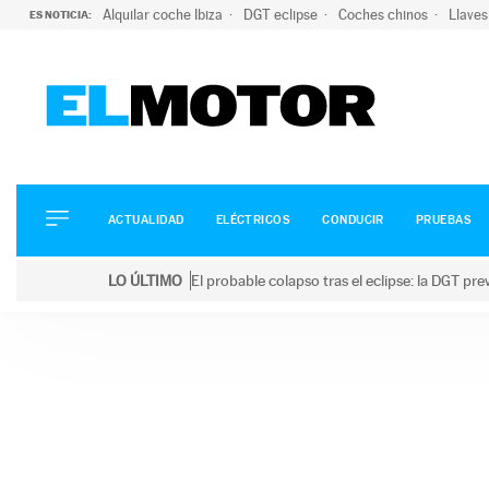
Alquilar coche Ibiza
DGT eclipse
Coches chinos
Llaves
ES NOTICIA:
ACTUALIDAD
ELÉCTRICOS
CONDUCIR
ACTUALIDAD
ELÉCTRICOS
CONDUCIR
PRUEBAS
PRUEBAS
Saltar
VIRALES
LO ÚLTIMO
El probable colapso tras el eclipse: la DGT p
al
PODCAST
LO ÚLTIMO
El probable colapso tras el eclipse: la DGT prevé u
contenido
MOTOS
TECNOLOGÍA
SUPERCOCHES
MOTORTV
PREMIOS
SERVICIOS