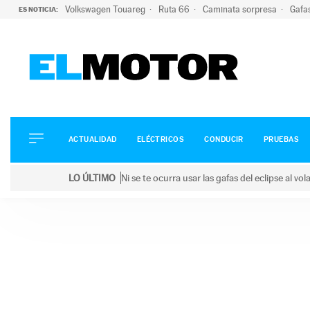
Volkswagen Touareg
Ruta 66
Caminata sorpresa
Gafa
ES NOTICIA:
ACTUALIDAD
ELÉCTRICOS
CONDUCIR
ACTUALIDAD
ELÉCTRICOS
CONDUCIR
PRUEBAS
PRUEBAS
Saltar
VIRALES
LO ÚLTIMO
Ni se te ocurra usar las gafas del eclipse al v
al
PODCAST
LO ÚLTIMO
Ni se te ocurra usar las gafas del eclipse al volant
contenido
MOTOS
TECNOLOGÍA
SUPERCOCHES
MOTORTV
PREMIOS
SERVICIOS