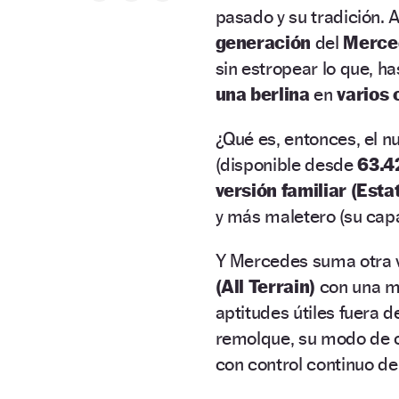
pasado y su tradición. 
generación
del
Merce
sin estropear lo que, ha
una berlina
en
varios 
¿Qué es, entonces, el 
(disponible desde
63.4
versión familiar (Esta
y más maletero (su capa
Y Mercedes suma otra v
(All Terrain)
con una ma
aptitudes útiles fuera d
remolque, su modo de c
con control continuo de