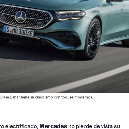
 Clase E mantiene su clasicismo con toques modernos.
o electrificado,
Mercedes
no pierde de vista su