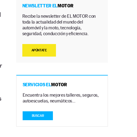
NEWSLETTER EL
MOTOR
l
Recibe la newsletter de EL MOTOR con
toda la actualidad del mundo del
automóvil y la moto, tecnología,
seguridad, conducción y eficiencia.
APÚNTATE
r
SERVICIOS EL
MOTOR
Encuentra los mejores talleres, seguros,
s
autoescuelas, neumáticos…
BUSCAR