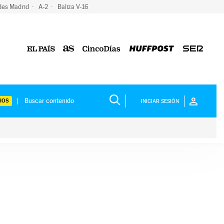
des Madrid
A-2
Baliza V-16
IOS
INICIAR SESIÓN