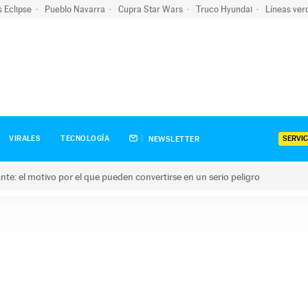
s Eclipse
Pueblo Navarra
Cupra Star Wars
Truco Hyundai
Líneas ver
SERVIC
VIRALES
TECNOLOGÍA
NEWSLETTER
olante: el motivo por el que pueden convertirse en un serio peligro
e: el motivo por el que pueden convertirse en un serio peligro