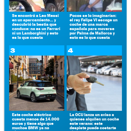
Se encontró a Leo Messi
Pocos se lo imaginarían:
en un aparcamiento... y
el rey Felipe VI escoge un
descubrió la bestia que
coche de una marca
conduce: no es un Ferrari
española para moverse
ni un Lamborghini y esto
por Palma de Mallorca y
es lo que cuesta
esto es lo que cuesta
3
4
Este coche eléctrico
La OCU lanza un aviso a
cuesta menos de 14.000
quienes alquilen un coche
euros y tiene algo que
este verano: este
muchos BMW ya no
despiste puede costarte