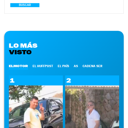
BUSCAR
LO MÁS
VISTO
ELMOTOR
EL HUFFPOST
EL PAÍS
AS
CADENA SER
1
2