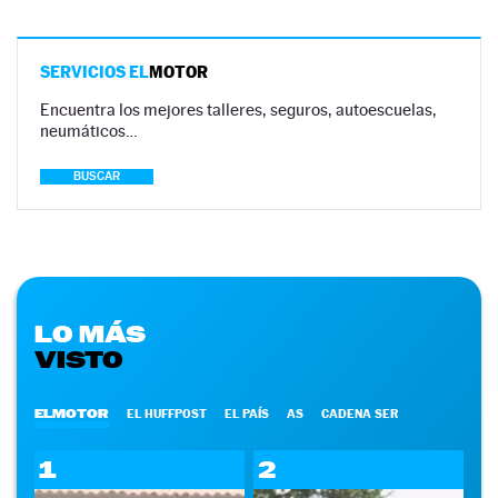
SERVICIOS EL
MOTOR
Encuentra los mejores talleres, seguros, autoescuelas,
neumáticos…
BUSCAR
LO MÁS
VISTO
ELMOTOR
EL HUFFPOST
EL PAÍS
AS
CADENA SER
1
2