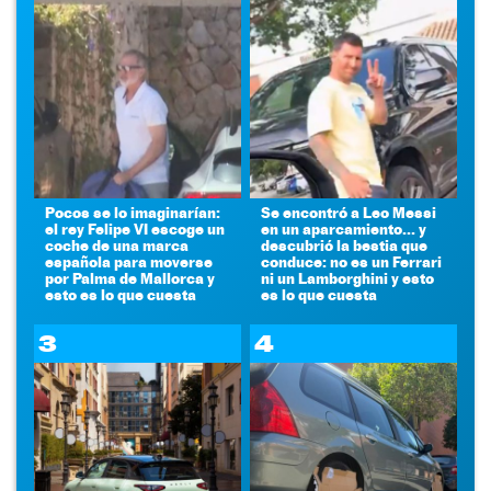
Pocos se lo imaginarían:
Se encontró a Leo Messi
el rey Felipe VI escoge un
en un aparcamiento... y
coche de una marca
descubrió la bestia que
española para moverse
conduce: no es un Ferrari
por Palma de Mallorca y
ni un Lamborghini y esto
esto es lo que cuesta
es lo que cuesta
3
4