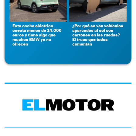
Este coche eléctrico
¿Por qué se ven vehículos
cuesta menos de 14.000
aparcados al sol con
euros y tiene algo que
cartones en las ruedas?
muchos BMW ya no
El truco que todos
ofrecen
comentan