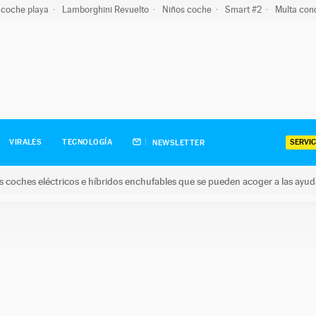
 coche playa
Lamborghini Revuelto
Niños coche
Smart #2
Multa con
SERVIC
VIRALES
TECNOLOGÍA
NEWSLETTER
s coches eléctricos e híbridos enchufables que se pueden acoger a las ayu
hes eléctricos e híbridos enchufables que se pueden acoger a la