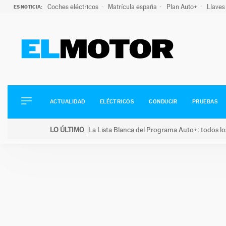
Coches eléctricos
Matrícula españa
Plan Auto+
Llaves
ES NOTICIA:
ACTUALIDAD
ELÉCTRICOS
CONDUCIR
ACTUALIDAD
ELÉCTRICOS
CONDUCIR
PRUEBAS
PRUEBAS
Saltar
VIRALES
LO ÚLTIMO
La Lista Blanca del Programa Auto+: todos lo
al
PODCAST
LO ÚLTIMO
La Lista Blanca del Programa Auto+: todos los coc
contenido
MOTOS
TECNOLOGÍA
SUPERCOCHES
MOTORTV
PREMIOS
SERVICIOS