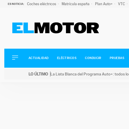
Coches eléctricos
Matrícula españa
Plan Auto+
VTC
ES NOTICIA:
ACTUALIDAD
ELÉCTRICOS
CONDUCIR
ACTUALIDAD
ELÉCTRICOS
CONDUCIR
PRUEBAS
PRUEBAS
Saltar
VIRALES
LO ÚLTIMO
La Lista Blanca del Programa Auto+: todos lo
al
PODCAST
LO ÚLTIMO
La Lista Blanca del Programa Auto+: todos los coc
contenido
MOTOS
TECNOLOGÍA
SUPERCOCHES
MOTORTV
PREMIOS
SERVICIOS