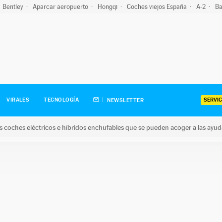
Bentley
Aparcar aeropuerto
Hongqi
Coches viejos España
A-2
Ba
SERVIC
VIRALES
TECNOLOGÍA
NEWSLETTER
s coches eléctricos e híbridos enchufables que se pueden acoger a las ayu
hes eléctricos e híbridos enchufables que se pueden acoger a la