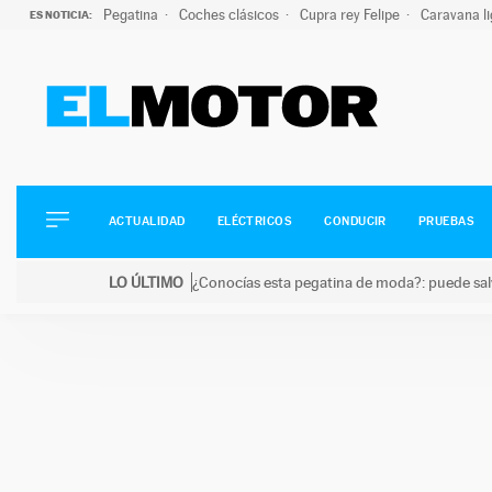
Pegatina
Coches clásicos
Cupra rey Felipe
Caravana l
ES NOTICIA:
ACTUALIDAD
ELÉCTRICOS
CONDUCIR
ACTUALIDAD
ELÉCTRICOS
CONDUCIR
PRUEBAS
PRUEBAS
Saltar
VIRALES
LO ÚLTIMO
¿Conocías esta pegatina de moda?: puede salv
al
PODCAST
LO ÚLTIMO
¿Conocías esta pegatina de moda?: puede salvar tu
contenido
MOTOS
TECNOLOGÍA
SUPERCOCHES
MOTORTV
PREMIOS
SERVICIOS