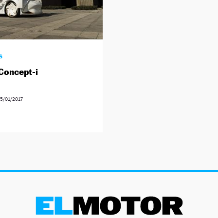
S
Concept-i
5/01/2017