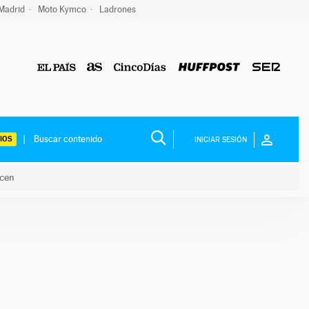
 Madrid
Moto Kymco
Ladrones
IOS
INICIAR SESIÓN
acen
lo hacen