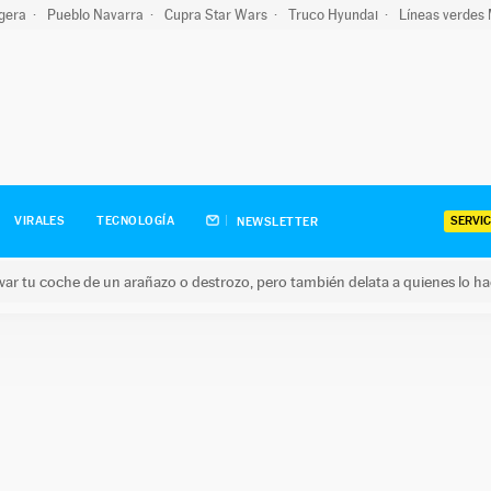
igera
Pueblo Navarra
Cupra Star Wars
Truco Hyundai
Líneas verdes
SERVIC
VIRALES
TECNOLOGÍA
NEWSLETTER
ar tu coche de un arañazo o destrozo, pero también delata a quienes lo h
 coche de un arañazo o destrozo, pero también delata a quienes 