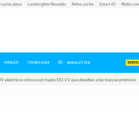
 coche playa
Lamborghini Revuelto
Niños coche
Smart #2
Multa con
SERVIC
VIRALES
TECNOLOGÍA
NEWSLETTER
V eléctricos chinos con hasta 551 CV que desafían a las marcas prémium
tricos chinos con hasta 551 CV que desafían a las marcas prém