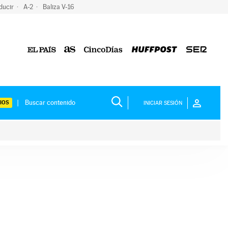
ducir
A-2
Baliza V-16
IOS
INICIAR SESIÓN
ium