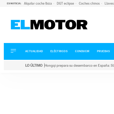
Alquilar coche Ibiza
DGT eclipse
Coches chinos
Llaves
ES NOTICIA:
ACTUALIDAD
ELÉCTRICOS
CONDUCIR
ACTUALIDAD
ELÉCTRICOS
CONDUCIR
PRUEBAS
PRUEBAS
Saltar
VIRALES
LO ÚLTIMO
Hongqi prepara su desembarco en España: SU
al
PODCAST
LO ÚLTIMO
Hongqi prepara su desembarco en España: SUV eléc
contenido
MOTOS
TECNOLOGÍA
SUPERCOCHES
MOTORTV
PREMIOS
SERVICIOS