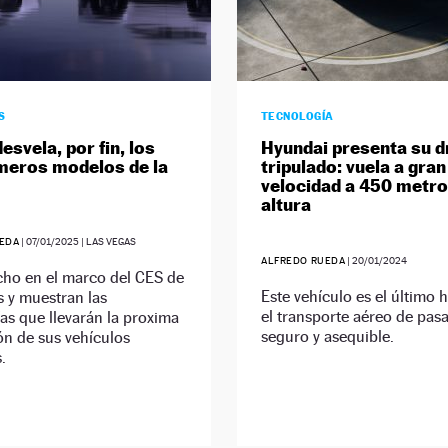
S
TECNOLOGÍA
esvela, por fin, los
Hyundai presenta su d
meros modelos de la
tripulado: vuela a gran
velocidad a 450 metro
altura
EDA
|
07/01/2025
| LAS VEGAS
ALFREDO RUEDA
|
20/01/2024
cho en el marco del CES de
Este vehículo es el último h
 y muestran las
el transporte aéreo de pas
as que llevarán la proxima
seguro y asequible.
n de sus vehículos
.