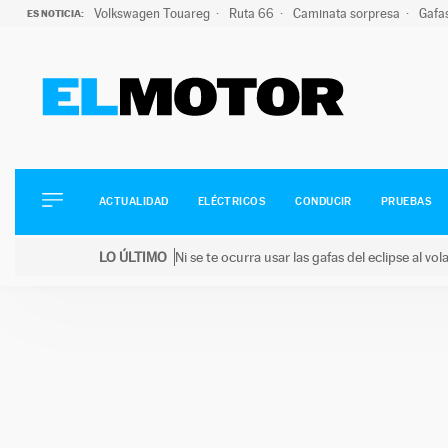
Volkswagen Touareg
Ruta 66
Caminata sorpresa
Gafa
ES NOTICIA:
ACTUALIDAD
ELÉCTRICOS
CONDUCIR
ACTUALIDAD
ELÉCTRICOS
CONDUCIR
PRUEBAS
PRUEBAS
Saltar
VIRALES
LO ÚLTIMO
Ni se te ocurra usar las gafas del eclipse al v
al
PODCAST
LO ÚLTIMO
Ni se te ocurra usar las gafas del eclipse al volant
contenido
MOTOS
TECNOLOGÍA
SUPERCOCHES
MOTORTV
PREMIOS
SERVICIOS