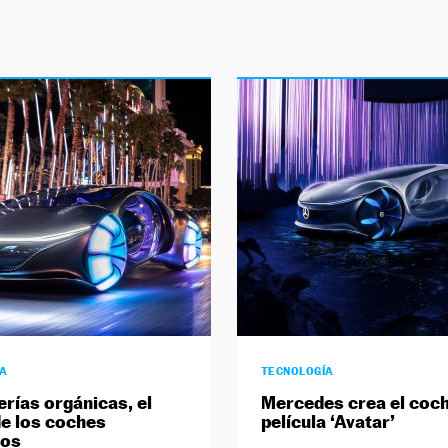
ÍA
TECNOLOGÍA
erías orgánicas, el
Mercedes crea el coch
de los coches
película ‘Avatar’
cos