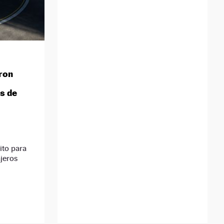
ron
s de
ito para
ajeros