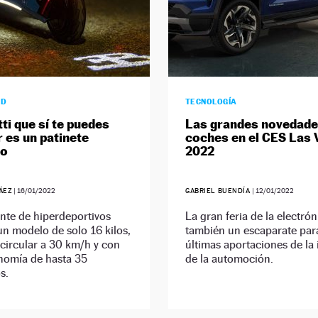
AD
TECNOLOGÍA
ti que sí te puedes
Las grandes novedade
r es un patinete
coches en el CES Las
co
2022
ÁEZ
|
16/01/2022
GABRIEL BUENDÍA
|
12/01/2022
ante de hiperdeportivos
La gran feria de la electrón
n modelo de solo 16 kilos,
también un escaparate para
circular a 30 km/h y con
últimas aportaciones de la 
nomía de hasta 35
de la automoción.
s.