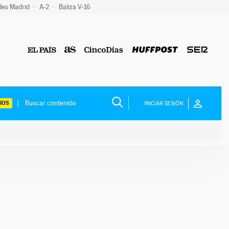
des Madrid
A-2
Baliza V-16
IOS
INICIAR SESIÓN