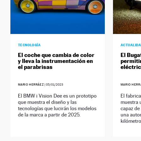
TECNOLOGÍA
ACTUALID
El coche que cambia de color
El Bugat
y lleva la instrumentación en
permiti
el parabrisas
eléctri
MARIO HERRÁEZ
|
05/01/2023
MARIO HERR
El BMW i Vision Dee es un prototipo
El fabric
que muestra el diseño y las
muestra u
tecnologías que lucirán los modelos
capaz de 
de la marca a partir de 2025.
una auto
kilómetro