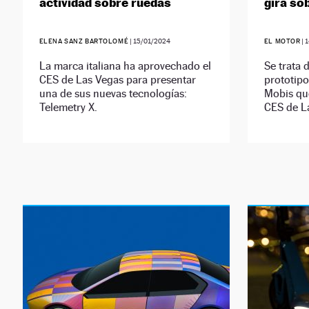
actividad sobre ruedas
gira so
ELENA SANZ BARTOLOMÉ
|
15/01/2024
EL MOTOR
|
1
La marca italiana ha aprovechado el
Se trata 
CES de Las Vegas para presentar
prototip
una de sus nuevas tecnologías:
Mobis qu
Telemetry X.
CES de L