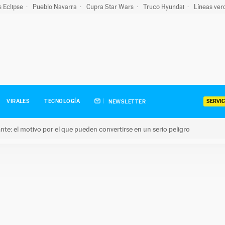
s Eclipse
Pueblo Navarra
Cupra Star Wars
Truco Hyundai
Líneas ver
SERVIC
VIRALES
TECNOLOGÍA
NEWSLETTER
olante: el motivo por el que pueden convertirse en un serio peligro
e: el motivo por el que pueden convertirse en un serio peligro