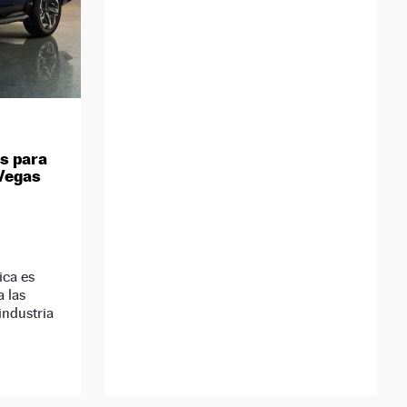
s para
 Vegas
ica es
 las
industria