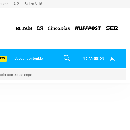
ducir
A-2
Baliza V-16
IOS
INICIAR SESIÓN
ncia controles espe
 y anuncia controles espe