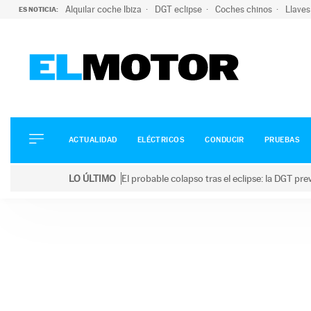
Alquilar coche Ibiza
DGT eclipse
Coches chinos
Llaves
ES NOTICIA:
ACTUALIDAD
ELÉCTRICOS
CONDUCIR
ACTUALIDAD
ELÉCTRICOS
CONDUCIR
PRUEBAS
PRUEBAS
Saltar
VIRALES
LO ÚLTIMO
El probable colapso tras el eclipse: la DGT p
al
PODCAST
LO ÚLTIMO
El probable colapso tras el eclipse: la DGT prevé u
contenido
MOTOS
TECNOLOGÍA
SUPERCOCHES
MOTORTV
PREMIOS
SERVICIOS