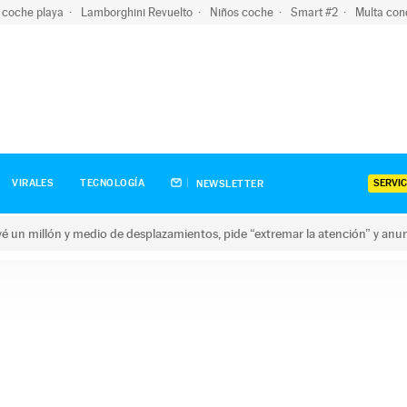
 coche playa
Lamborghini Revuelto
Niños coche
Smart #2
Multa con
SERVIC
VIRALES
TECNOLOGÍA
NEWSLETTER
revé un millón y medio de desplazamientos, pide “extremar la atención” y anu
n millón y medio de desplazamientos, pide “extremar la atención”