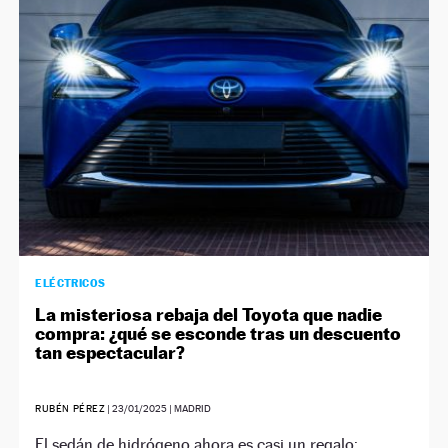
NEWSLETTER
SÍGUENOS
ELÉCTRICOS
La misteriosa rebaja del Toyota que nadie
compra: ¿qué se esconde tras un descuento
tan espectacular?
RUBÉN PÉREZ
|
23/01/2025
| MADRID
El sedán de hidrógeno ahora es casi un regalo: