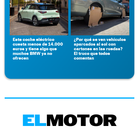
Este coche eléctrico
¿Por qué se ven vehículos
cuesta menos de 14.000
aparcados al sol con
euros y tiene algo que
cartones en las ruedas?
muchos BMW ya no
El truco que todos
ofrecen
comentan