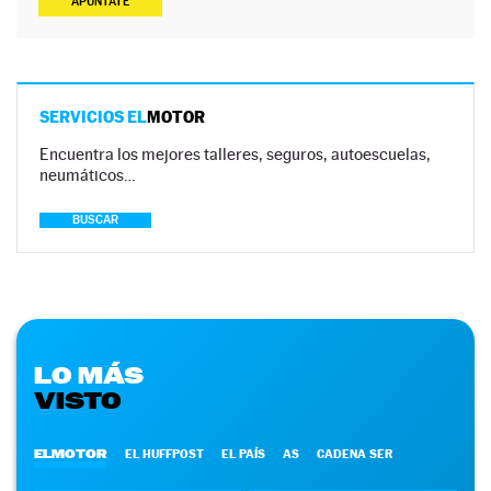
APÚNTATE
SERVICIOS EL
MOTOR
Encuentra los mejores talleres, seguros, autoescuelas,
neumáticos…
BUSCAR
LO MÁS
VISTO
ELMOTOR
EL HUFFPOST
EL PAÍS
AS
CADENA SER