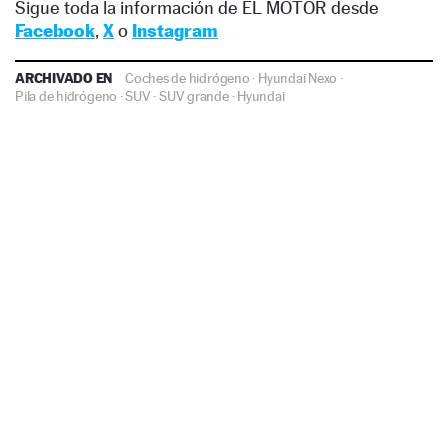
Sigue toda la información de EL MOTOR desde
Facebook
,
X
o
Instagram
ARCHIVADO EN
Coches de hidrógeno
·
Hyundai Nexo
·
Pila de hidrógeno
·
SUV
·
SUV grande
·
Hyundai