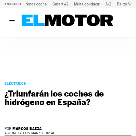
Niños coche
Smart #2
Multa conducir
A-2
Baliza V-1
ES NOTICIA:
LO ÚLTIMO
El probable colapso tras el eclipse: la DGT prevé un millón 
LO ÚLTIMO
El probable colapso tras el eclipse: la DGT prevé un millón 
ACTUALIDAD
ELÉCTRICOS
CONDUCIR
PRUEBAS
Saltar
VIRALES
al
ELÉCTRICOS
PODCAST
contenido
¿Triunfarán los coches de
MOTOS
hidrógeno en España?
TECNOLOGÍA
SUPERCOCHES
MOTORTV
PREMIOS
MARCOS BAEZA
POR
SERVICIOS
ACTUALIZADO 27 MAR 19 - 10: 46