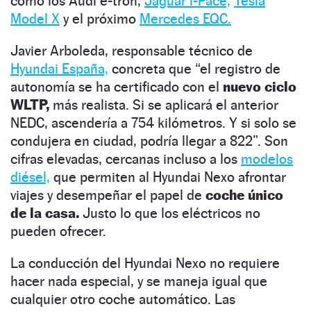
como los Audi e-tron,
Jaguar i-Pace,
Tesla
Model X
y el próximo
Mercedes EQC.
Javier Arboleda, responsable técnico de
Hyundai España,
concreta que “el registro de
autonomía se ha certificado con el
nuevo ciclo
WLTP,
más realista. Si se aplicará el anterior
NEDC, ascendería a 754 kilómetros. Y si solo se
condujera en ciudad, podría llegar a 822”. Son
cifras elevadas, cercanas incluso a los
modelos
diésel,
que permiten al Hyundai Nexo afrontar
viajes y desempeñar el papel de
coche único
de la casa.
Justo lo que los eléctricos no
pueden ofrecer.
La conducción del Hyundai Nexo no requiere
hacer nada especial, y se maneja igual que
cualquier otro coche automático. Las