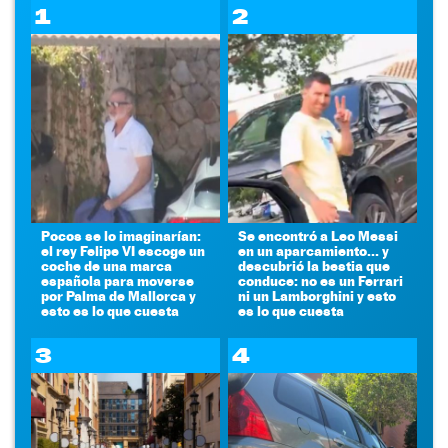
1
2
Pocos se lo imaginarían:
Se encontró a Leo Messi
el rey Felipe VI escoge un
en un aparcamiento... y
coche de una marca
descubrió la bestia que
española para moverse
conduce: no es un Ferrari
por Palma de Mallorca y
ni un Lamborghini y esto
esto es lo que cuesta
es lo que cuesta
3
4