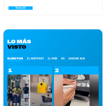
BUSCAR
LO MÁS
VISTO
ELMOTOR
EL HUFFPOST
EL PAÍS
AS
CADENA SER
1
2