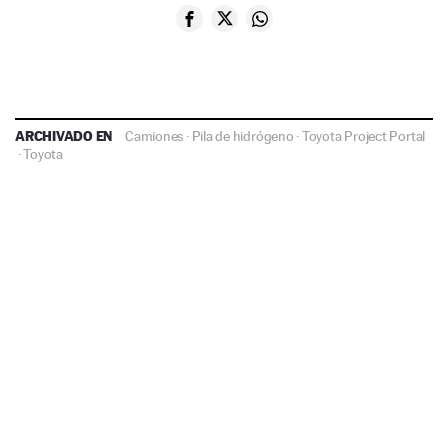
ARCHIVADO EN
Camiones
·
Pila de hidrógeno
·
Toyota Project Portal
·
Toyota