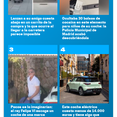
Lanzan a su amigo cuesta
Ocultaba 30 bolsas de
abajo en un carrito de la
cocaína en este elemento
compra y lo que ocurre al
para niños de su coche: la
llegar a la carretera
Policía Municipal de
parece imposible
Madrid acabó
descubriéndola
3
4
Pocos se lo imaginarían:
Este coche eléctrico
el rey Felipe VI escoge un
cuesta menos de 14.000
coche de una marca
euros y tiene algo que