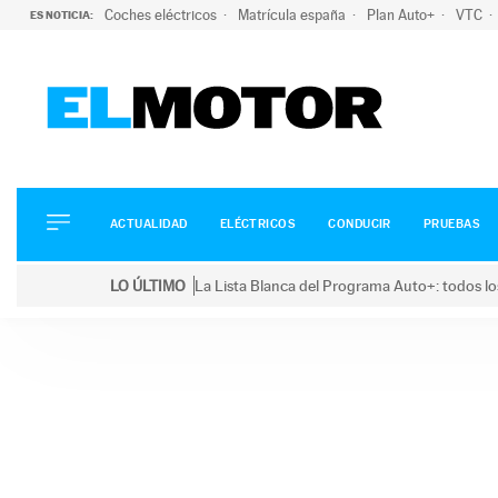
Coches eléctricos
Matrícula españa
Plan Auto+
VTC
ES NOTICIA:
ACTUALIDAD
ELÉCTRICOS
CONDUCIR
ACTUALIDAD
ELÉCTRICOS
CONDUCIR
PRUEBAS
PRUEBAS
Saltar
VIRALES
LO ÚLTIMO
La Lista Blanca del Programa Auto+: todos lo
al
PODCAST
LO ÚLTIMO
La Lista Blanca del Programa Auto+: todos los coc
contenido
MOTOS
TECNOLOGÍA
SUPERCOCHES
MOTORTV
PREMIOS
SERVICIOS