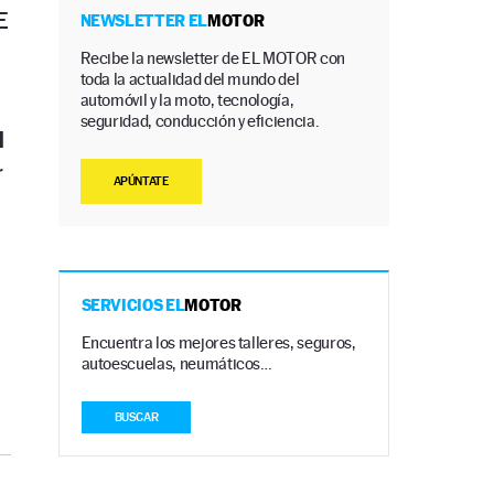
E
NEWSLETTER EL
MOTOR
Recibe la newsletter de EL MOTOR con
toda la actualidad del mundo del
automóvil y la moto, tecnología,
seguridad, conducción y eficiencia.
l
r
APÚNTATE
SERVICIOS EL
MOTOR
Encuentra los mejores talleres, seguros,
autoescuelas, neumáticos…
BUSCAR