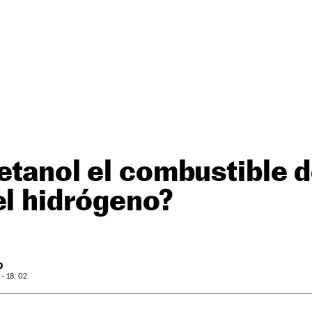
etanol el combustible d
el hidrógeno?
O
- 18: 02