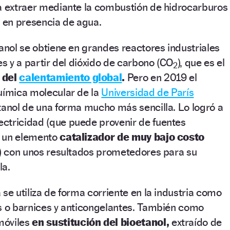
 a extraer mediante la combustión de hidrocarburos
) en presencia de agua.
tanol se obtiene en grandes reactores industriales
es y a partir del dióxido de carbono (CO
), que es el
2
 del
calentamiento global
.
Pero en 2019 el
uímica molecular de la
Universidad de París
tanol de una forma mucho más sencilla. Lo logró
a
lectricidad (que puede provenir de fuentes
do un elemento
catalizador de muy bajo costo
o) con unos resultados prometedores para su
la.
 se utiliza de forma corriente en la industria como
as o barnices y anticongelantes. También como
móviles
en sustitución del bioetanol,
extraído de