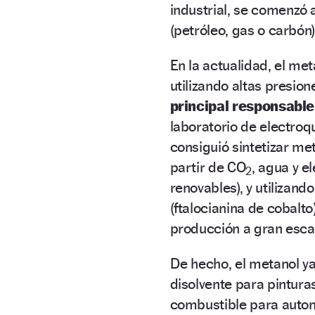
industrial, se comenzó
(petróleo, gas o carbón
En la actualidad, el me
utilizando altas presion
principal responsable
laboratorio de electroq
consiguió sintetizar me
partir de CO
, agua y e
2
renovables), y utilizan
(ftalocianina de cobalt
producción a gran esca
De hecho, el metanol ya
disolvente para pintur
combustible para auto