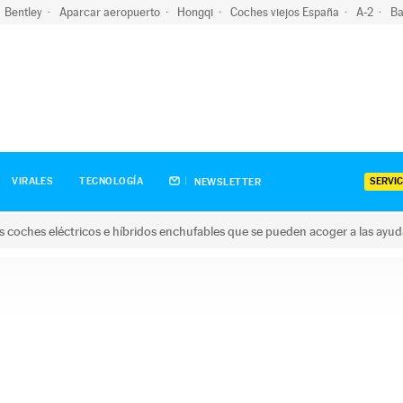
Bentley
Aparcar aeropuerto
Hongqi
Coches viejos España
A-2
Ba
SERVIC
VIRALES
TECNOLOGÍA
NEWSLETTER
s coches eléctricos e híbridos enchufables que se pueden acoger a las ayu
hes eléctricos e híbridos enchufables que se pueden acoger a la