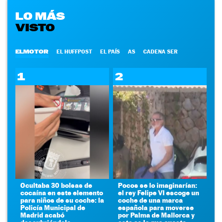
LO MÁS
VISTO
ELMOTOR
EL HUFFPOST
EL PAÍS
AS
CADENA SER
1
2
Ocultaba 30 bolsas de
Pocos se lo imaginarían:
cocaína en este elemento
el rey Felipe VI escoge un
para niños de su coche: la
coche de una marca
Policía Municipal de
española para moverse
Madrid acabó
por Palma de Mallorca y