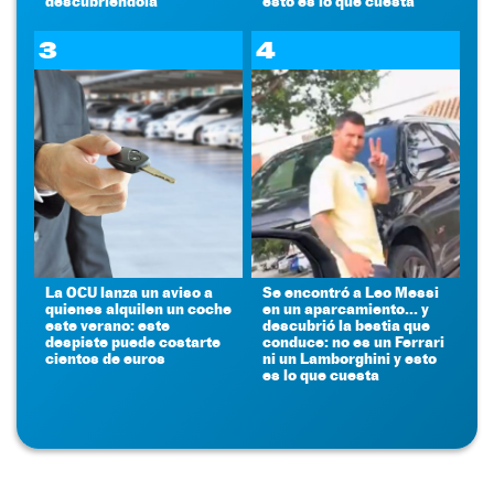
descubriéndola
esto es lo que cuesta
3
4
La OCU lanza un aviso a
Se encontró a Leo Messi
quienes alquilen un coche
en un aparcamiento... y
este verano: este
descubrió la bestia que
despiste puede costarte
conduce: no es un Ferrari
cientos de euros
ni un Lamborghini y esto
es lo que cuesta