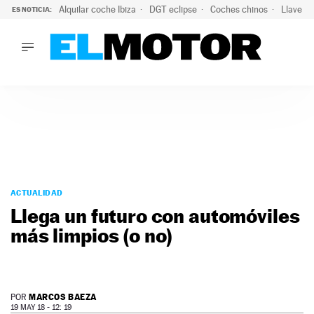
Alquilar coche Ibiza
DGT eclipse
Coches chinos
Llaves 
ES NOTICIA:
LO ÚLTIMO
Hongqi prepara su desembarco en España: SUV eléctricos c
LO ÚLTIMO
Hongqi prepara su desembarco en España: SUV eléctricos c
ACTUALIDAD
ELÉCTRICOS
CONDUCIR
PRUEBAS
Saltar
VIRALES
al
ACTUALIDAD
PODCAST
contenido
Llega un futuro con automóviles
MOTOS
más limpios (o no)
TECNOLOGÍA
SUPERCOCHES
MOTORTV
PREMIOS
MARCOS BAEZA
POR
SERVICIOS
19 MAY 18 - 12: 19