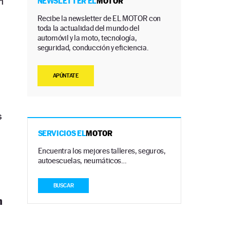
n
NEWSLETTER EL
MOTOR
Recibe la newsletter de EL MOTOR con
toda la actualidad del mundo del
automóvil y la moto, tecnología,
seguridad, conducción y eficiencia.
APÚNTATE
s
SERVICIOS EL
MOTOR
Encuentra los mejores talleres, seguros,
autoescuelas, neumáticos…
BUSCAR
n