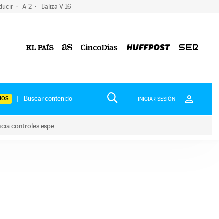
ducir
A-2
Baliza V-16
IOS
INICIAR SESIÓN
ncia controles espe
 y anuncia controles espe