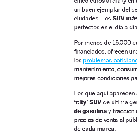
cinco euros al día (y e
un buen ejemplar del s
ciudades. Los
SUV más
perfectos en el día a día
Por menos de 15.000 eu
financiados, ofrecen un
los
problemas cotidiano
mantenimiento, consum
mejores condiciones pa
Los que aquí aparecen 
‘city’ SUV
de última ge
de gasolina
y tracción 
precios de venta al púb
de cada marca.