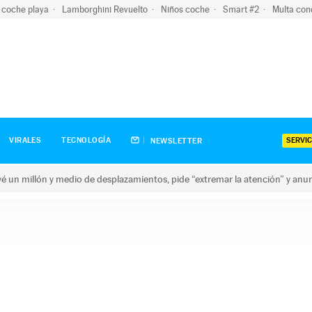
 coche playa
Lamborghini Revuelto
Niños coche
Smart #2
Multa con
SERVIC
VIRALES
TECNOLOGÍA
NEWSLETTER
revé un millón y medio de desplazamientos, pide “extremar la atención” y anu
n millón y medio de desplazamientos, pide “extremar la atención”