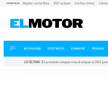
Alquilar coche Ibiza
DGT eclipse
Coches chinos
Llaves
ES NOTICIA:
ACTUALIDAD
ELÉCTRICOS
CONDUCIR
ACTUALIDAD
ELÉCTRICOS
CONDUCIR
PRUEBAS
PRUEBAS
Saltar
VIRALES
LO ÚLTIMO
El probable colapso tras el eclipse: la DGT p
al
PODCAST
LO ÚLTIMO
El probable colapso tras el eclipse: la DGT prevé u
contenido
MOTOS
TECNOLOGÍA
SUPERCOCHES
MOTORTV
PREMIOS
SERVICIOS